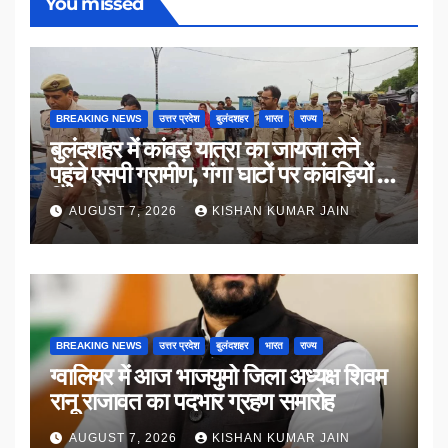
You missed
BREAKING NEWS
उत्तर प्रदेश
बुलंदशहर
भारत
राज्य
बुलंदशहर में कांवड़ यात्रा का जायजा लेने
पहुंचे एसपी ग्रामीण, गंगा घाटों पर कांवड़ियों से
किया संवाद
AUGUST 7, 2026
KISHAN KUMAR JAIN
BREAKING NEWS
उत्तर प्रदेश
बुलंदशहर
भारत
राज्य
ग्वालियर में आज भाजयुमो जिला अध्यक्ष शिवम
रानू राजावत का पदभार ग्रहण समारोह
AUGUST 7, 2026
KISHAN KUMAR JAIN