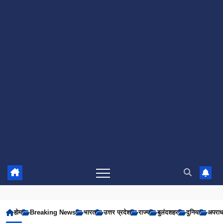
होम
Breaking News
भारत
उत्तर प्रदेश
राज्य
बुलंदशहर
दुनिया
अपरा