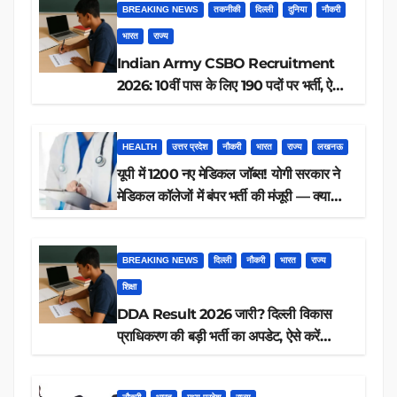
BREAKING NEWS
तकनीकी
दिल्ली
दुनिया
नौकरी
भारत
राज्य
Indian Army CSBO Recruitment
2026: 10वीं पास के लिए 190 पदों पर भर्ती, ऐसे
करें आवेदन
HEALTH
उत्तर प्रदेश
नौकरी
भारत
राज्य
लखनऊ
यूपी में 1200 नए मेडिकल जॉब्स! योगी सरकार ने
मेडिकल कॉलेजों में बंपर भर्ती की मंजूरी — क्या
आप पात्र हैं?
BREAKING NEWS
दिल्ली
नौकरी
भारत
राज्य
शिक्षा
DDA Result 2026 जारी? दिल्ली विकास
प्राधिकरण की बड़ी भर्ती का अपडेट, ऐसे करें
रिजल्ट चेक