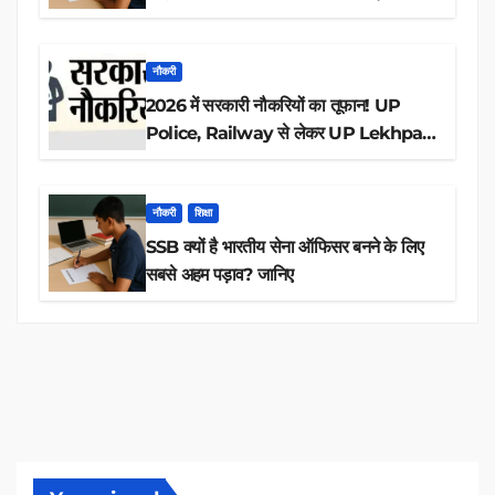
आवेदन
नौकरी
2026 में सरकारी नौकरियों का तूफान! UP
Police, Railway से लेकर UP Lekhpal
तक 84,000+ पदों के लिए drive शुरू
नौकरी
शिक्षा
SSB क्यों है भारतीय सेना ऑफिसर बनने के लिए
सबसे अहम पड़ाव? जानिए