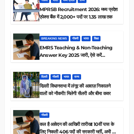
नौकरी
भारत
मध्य प्रदेश
राज्य
MPRSB Recruitment 2026: मध्य प्रदेश
एपेक्स बैंक में 2,000+ पदों पर 1.35 लाख तक
BREAKING NEWS
नौकरी
भारत
शिक्षा
EMRS Teaching & Non-Teaching
Answer Key 2025 जारी, ऐसे करें
डाउनलोड
दिल्ली
नौकरी
भारत
राज्य
दिल्ली विधानसभा में लंगूर की आवाज़ निकालने
वालों को नौकरी! मिलेगी सैलरी और बीमा कवर
नौकरी
कल है आवेदन की आखिरी तारीख! 10वीं पास के
लिए निकली 406 पदों की सरकारी भर्ती, अभी करें