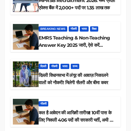
MPRSB Recruitment 2026: मध्य प्रदेश
एपेक्स बैंक में 2,000+ पदों पर 1.35 लाख तक
BREAKING NEWS
नौकरी
भारत
शिक्षा
EMRS Teaching & Non-Teaching
Answer Key 2025 जारी, ऐसे करें
डाउनलोड
दिल्ली
नौकरी
भारत
राज्य
दिल्ली विधानसभा में लंगूर की आवाज़ निकालने
वालों को नौकरी! मिलेगी सैलरी और बीमा कवर
नौकरी
कल है आवेदन की आखिरी तारीख! 10वीं पास के
लिए निकली 406 पदों की सरकारी भर्ती, अभी करें
आवेदन