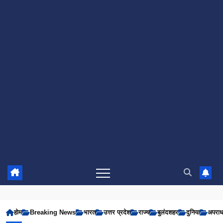
होम
Breaking News
भारत
उत्तर प्रदेश
राज्य
बुलंदशहर
दुनिया
अपरा