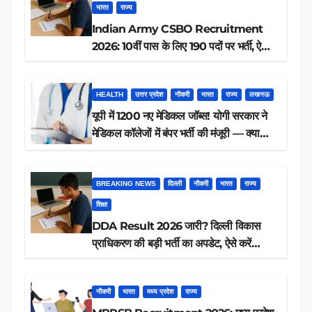
भारत
राज्य
Indian Army CSBO Recruitment
2026: 10वीं पास के लिए 190 पदों पर भर्ती, ऐसे
करें आवेदन
HEALTH
उत्तर प्रदेश
नौकरी
भारत
राज्य
लखनऊ
यूपी में 1200 नए मेडिकल जॉब्स! योगी सरकार ने
मेडिकल कॉलेजों में बंपर भर्ती की मंजूरी — क्या
आप पात्र हैं?
BREAKING NEWS
दिल्ली
नौकरी
भारत
राज्य
शिक्षा
DDA Result 2026 जारी? दिल्ली विकास
प्राधिकरण की बड़ी भर्ती का अपडेट, ऐसे करें
रिजल्ट चेक
नौकरी
भारत
मध्य प्रदेश
राज्य