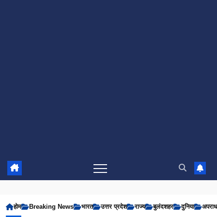
होम
Breaking News
भारत
उत्तर प्रदेश
राज्य
बुलंदशहर
दुनिया
अपरा