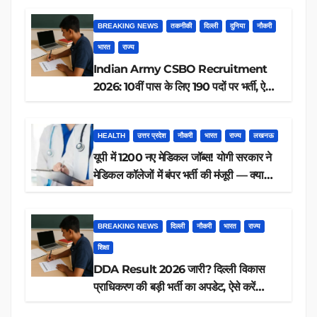
BREAKING NEWS
तकनीकी
दिल्ली
दुनिया
नौकरी
भारत
राज्य
Indian Army CSBO Recruitment
2026: 10वीं पास के लिए 190 पदों पर भर्ती, ऐसे
करें आवेदन
HEALTH
उत्तर प्रदेश
नौकरी
भारत
राज्य
लखनऊ
यूपी में 1200 नए मेडिकल जॉब्स! योगी सरकार ने
मेडिकल कॉलेजों में बंपर भर्ती की मंजूरी — क्या
आप पात्र हैं?
BREAKING NEWS
दिल्ली
नौकरी
भारत
राज्य
शिक्षा
DDA Result 2026 जारी? दिल्ली विकास
प्राधिकरण की बड़ी भर्ती का अपडेट, ऐसे करें
रिजल्ट चेक