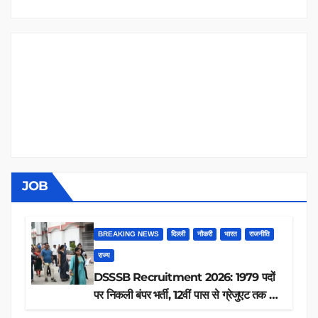
JOB
BREAKING NEWS
दिल्ली
नौकरी
भारत
राजनीति
राज्य
DSSSB Recruitment 2026: 1979 पदों
पर निकली बंपर भर्ती, 12वीं पास से ग्रेजुएट तक करें
आवेदन, जानें पूरी डिटेल