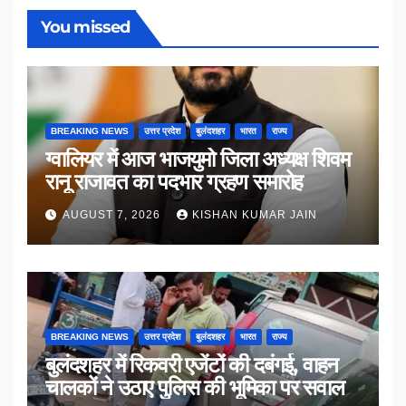
You missed
BREAKING NEWS
उत्तर प्रदेश
बुलंदशहर
भारत
राज्य
ग्वालियर में आज भाजयुमो जिला अध्यक्ष शिवम
रानू राजावत का पदभार ग्रहण समारोह
AUGUST 7, 2026
KISHAN KUMAR JAIN
BREAKING NEWS
उत्तर प्रदेश
बुलंदशहर
भारत
राज्य
बुलंदशहर में रिकवरी एजेंटों की दबंगई, वाहन
चालकों ने उठाए पुलिस की भूमिका पर सवाल