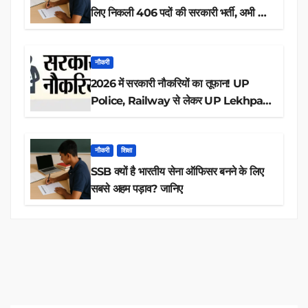
लिए निकली 406 पदों की सरकारी भर्ती, अभी करें
आवेदन
नौकरी
2026 में सरकारी नौकरियों का तूफान! UP
Police, Railway से लेकर UP Lekhpal
तक 84,000+ पदों के लिए drive शुरू
नौकरी
शिक्षा
SSB क्यों है भारतीय सेना ऑफिसर बनने के लिए
सबसे अहम पड़ाव? जानिए