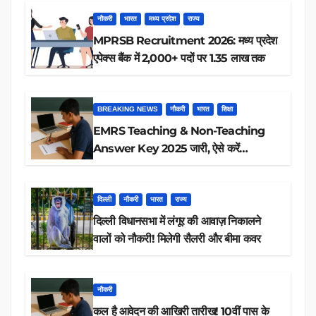
नौकरी
भारत
मध्य प्रदेश
राज्य
MPRSB Recruitment 2026: मध्य प्रदेश
एपेक्स बैंक में 2,000+ पदों पर 1.35 लाख तक
BREAKING NEWS
नौकरी
भारत
शिक्षा
EMRS Teaching & Non-Teaching
Answer Key 2025 जारी, ऐसे करें
डाउनलोड
दिल्ली
नौकरी
भारत
राज्य
दिल्ली विधानसभा में लंगूर की आवाज़ निकालने
वालों को नौकरी! मिलेगी सैलरी और बीमा कवर
नौकरी
कल है आवेदन की आखिरी तारीख! 10वीं पास के