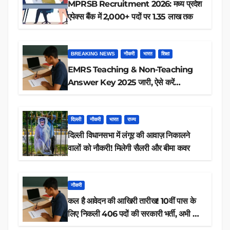
MPRSB Recruitment 2026: मध्य प्रदेश
एपेक्स बैंक में 2,000+ पदों पर 1.35 लाख तक
BREAKING NEWS
नौकरी
भारत
शिक्षा
EMRS Teaching & Non-Teaching
Answer Key 2025 जारी, ऐसे करें
डाउनलोड
दिल्ली
नौकरी
भारत
राज्य
दिल्ली विधानसभा में लंगूर की आवाज़ निकालने
वालों को नौकरी! मिलेगी सैलरी और बीमा कवर
नौकरी
कल है आवेदन की आखिरी तारीख! 10वीं पास के
लिए निकली 406 पदों की सरकारी भर्ती, अभी करें
आवेदन