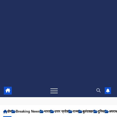
होम
Breaking News
भारत
उत्तर प्रदेश
राज्य
बुलंदशहर
दुनिया
अपरा