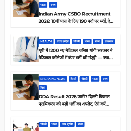
भारत
राज्य
Indian Army CSBO Recruitment
2026: 10वीं पास के लिए 190 पदों पर भर्ती, ऐसे
करें आवेदन
HEALTH
उत्तर प्रदेश
नौकरी
भारत
राज्य
लखनऊ
यूपी में 1200 नए मेडिकल जॉब्स! योगी सरकार ने
मेडिकल कॉलेजों में बंपर भर्ती की मंजूरी — क्या
आप पात्र हैं?
BREAKING NEWS
दिल्ली
नौकरी
भारत
राज्य
शिक्षा
DDA Result 2026 जारी? दिल्ली विकास
प्राधिकरण की बड़ी भर्ती का अपडेट, ऐसे करें
रिजल्ट चेक
नौकरी
भारत
मध्य प्रदेश
राज्य