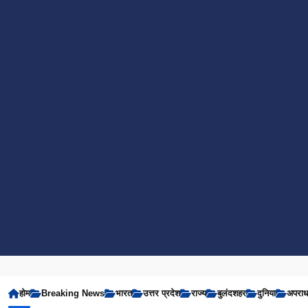
होम
Breaking News
भारत
उत्तर प्रदेश
राज्य
बुलंदशहर
दुनिया
अपरा