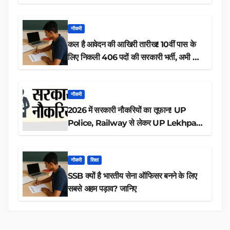
नौकरी
कल है आवेदन की आखिरी तारीख! 10वीं पास के
लिए निकली 406 पदों की सरकारी भर्ती, अभी करें
आवेदन
नौकरी
2026 में सरकारी नौकरियों का तूफान! UP
Police, Railway से लेकर UP Lekhpal
तक 84,000+ पदों के लिए drive शुरू
नौकरी
शिक्षा
SSB क्यों है भारतीय सेना ऑफिसर बनने के लिए
सबसे अहम पड़ाव? जानिए