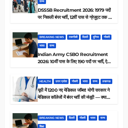
राज्य
DSSSB Recruitment 2026: 1979 पदों
पर निकली बंपर भर्ती, 12वीं पास से ग्रेजुएट तक करें
आवेदन, जानें पूरी डिटेल
BREAKING NEWS
तकनीकी
दिल्ली
दुनिया
नौकरी
भारत
राज्य
Indian Army CSBO Recruitment
2026: 10वीं पास के लिए 190 पदों पर भर्ती, ऐसे
करें आवेदन
HEALTH
उत्तर प्रदेश
नौकरी
भारत
राज्य
लखनऊ
यूपी में 1200 नए मेडिकल जॉब्स! योगी सरकार ने
मेडिकल कॉलेजों में बंपर भर्ती की मंजूरी — क्या
आप पात्र हैं?
BREAKING NEWS
दिल्ली
नौकरी
भारत
राज्य
शिक्षा