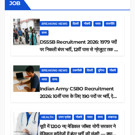
JOB
BREAKING NEWS
दिल्ली
नौकरी
भारत
राजनीति
राज्य
DSSSB Recruitment 2026: 1979 पदों
पर निकली बंपर भर्ती, 12वीं पास से ग्रेजुएट तक करें
आवेदन, जानें पूरी डिटेल
BREAKING NEWS
तकनीकी
दिल्ली
दुनिया
नौकरी
भारत
राज्य
Indian Army CSBO Recruitment
2026: 10वीं पास के लिए 190 पदों पर भर्ती, ऐसे
करें आवेदन
HEALTH
उत्तर प्रदेश
नौकरी
भारत
राज्य
लखनऊ
यूपी में 1200 नए मेडिकल जॉब्स! योगी सरकार ने
मेडिकल कॉलेजों में बंपर भर्ती की मंजूरी — क्या