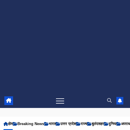
होम
Breaking News
भारत
उत्तर प्रदेश
राज्य
बुलंदशहर
दुनिया
अपरा