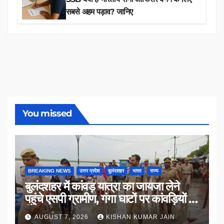
सबसे अहम पड़ाव? जानिए
You missed
BREAKING NEWS
उत्तर प्रदेश
बुलंदशहर
भारत
राज्य
बुलंदशहर में कांवड़ यात्रा का जायजा लेने
पहुंचे एसपी ग्रामीण, गंगा घाटों पर कांवड़ियों से
किया संवाद
AUGUST 7, 2026
KISHAN KUMAR JAIN