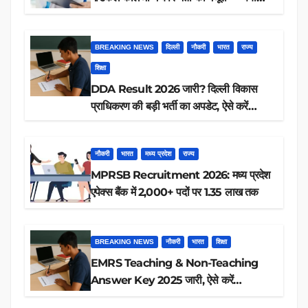
आप पात्र हैं?
BREAKING NEWS
दिल्ली
नौकरी
भारत
राज्य
शिक्षा
DDA Result 2026 जारी? दिल्ली विकास
प्राधिकरण की बड़ी भर्ती का अपडेट, ऐसे करें
रिजल्ट चेक
नौकरी
भारत
मध्य प्रदेश
राज्य
MPRSB Recruitment 2026: मध्य प्रदेश
एपेक्स बैंक में 2,000+ पदों पर 1.35 लाख तक
BREAKING NEWS
नौकरी
भारत
शिक्षा
EMRS Teaching & Non-Teaching
Answer Key 2025 जारी, ऐसे करें
डाउनलोड