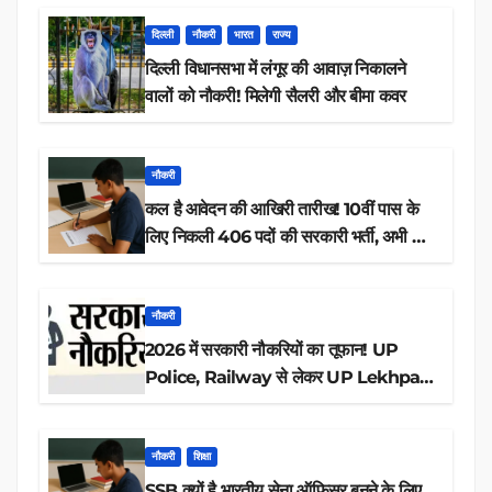
दिल्ली
नौकरी
भारत
राज्य
दिल्ली विधानसभा में लंगूर की आवाज़ निकालने
वालों को नौकरी! मिलेगी सैलरी और बीमा कवर
नौकरी
कल है आवेदन की आखिरी तारीख! 10वीं पास के
लिए निकली 406 पदों की सरकारी भर्ती, अभी करें
आवेदन
नौकरी
2026 में सरकारी नौकरियों का तूफान! UP
Police, Railway से लेकर UP Lekhpal
तक 84,000+ पदों के लिए drive शुरू
नौकरी
शिक्षा
SSB क्यों है भारतीय सेना ऑफिसर बनने के लिए