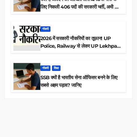
लिए निकली 406 पदों की सरकारी भर्ती, अभी करें
आवेदन
नौकरी
2026 में सरकारी नौकरियों का तूफान! UP
Police, Railway से लेकर UP Lekhpal
तक 84,000+ पदों के लिए drive शुरू
नौकरी
शिक्षा
SSB क्यों है भारतीय सेना ऑफिसर बनने के लिए
सबसे अहम पड़ाव? जानिए