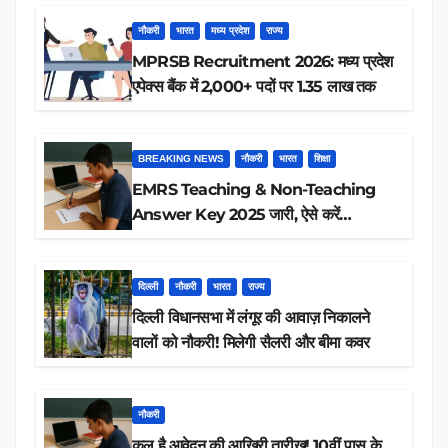
नौकरी
भारत
मध्य प्रदेश
राज्य
MPRSB Recruitment 2026: मध्य प्रदेश
एपेक्स बैंक में 2,000+ पदों पर 1.35 लाख तक
BREAKING NEWS
नौकरी
भारत
शिक्षा
EMRS Teaching & Non-Teaching
Answer Key 2025 जारी, ऐसे करें
डाउनलोड
दिल्ली
नौकरी
भारत
राज्य
दिल्ली विधानसभा में लंगूर की आवाज़ निकालने
वालों को नौकरी! मिलेगी सैलरी और बीमा कवर
नौकरी
कल है आवेदन की आखिरी तारीख! 10वीं पास के