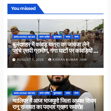
You missed
BREAKING NEWS
उत्तर प्रदेश
बुलंदशहर
भारत
राज्य
बुलंदशहर में कांवड़ यात्रा का जायजा लेने
पहुंचे एसपी ग्रामीण, गंगा घाटों पर कांवड़ियों से
किया संवाद
AUGUST 7, 2026
KISHAN KUMAR JAIN
BREAKING NEWS
उत्तर प्रदेश
बुलंदशहर
भारत
राज्य
ग्वालियर में आज भाजयुमो जिला अध्यक्ष शिवम
रानू राजावत का पदभार ग्रहण समारोह