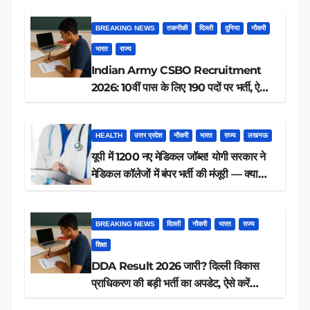
BREAKING NEWS
तकनीकी
दिल्ली
दुनिया
नौकरी
भारत
राज्य
Indian Army CSBO Recruitment
2026: 10वीं पास के लिए 190 पदों पर भर्ती, ऐसे
करें आवेदन
HEALTH
उत्तर प्रदेश
नौकरी
भारत
राज्य
लखनऊ
यूपी में 1200 नए मेडिकल जॉब्स! योगी सरकार ने
मेडिकल कॉलेजों में बंपर भर्ती की मंजूरी — क्या
आप पात्र हैं?
BREAKING NEWS
दिल्ली
नौकरी
भारत
राज्य
शिक्षा
DDA Result 2026 जारी? दिल्ली विकास
प्राधिकरण की बड़ी भर्ती का अपडेट, ऐसे करें
रिजल्ट चेक