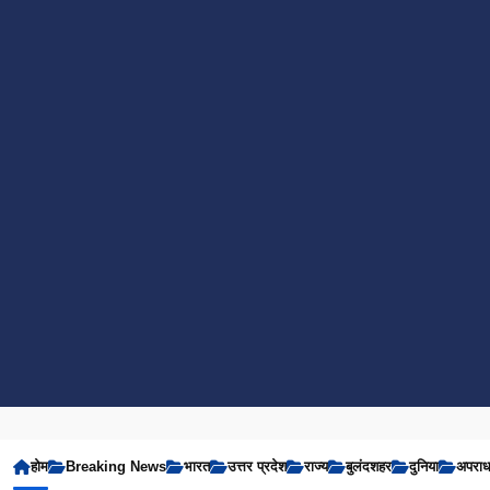
होम
Breaking News
भारत
उत्तर प्रदेश
राज्य
बुलंदशहर
दुनिया
अपरा