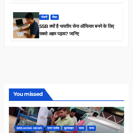
तक 84,000+ पदों के लिए drive शुरू
नौकरी
शिक्षा
SSB क्यों है भारतीय सेना ऑफिसर बनने के लिए
सबसे अहम पड़ाव? जानिए
You missed
BREAKING NEWS
उत्तर प्रदेश
बुलंदशहर
भारत
राज्य