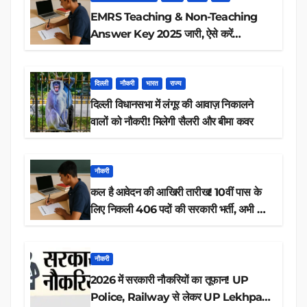
EMRS Teaching & Non-Teaching
Answer Key 2025 जारी, ऐसे करें
डाउनलोड
दिल्ली
नौकरी
भारत
राज्य
दिल्ली विधानसभा में लंगूर की आवाज़ निकालने
वालों को नौकरी! मिलेगी सैलरी और बीमा कवर
नौकरी
कल है आवेदन की आखिरी तारीख! 10वीं पास के
लिए निकली 406 पदों की सरकारी भर्ती, अभी करें
आवेदन
नौकरी
2026 में सरकारी नौकरियों का तूफान! UP
Police, Railway से लेकर UP Lekhpal