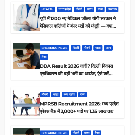
HEALTH
उत्तर प्रदेश
नौकरी
भारत
राज्य
लखनऊ
यूपी में 1200 नए मेडिकल जॉब्स! योगी सरकार ने
मेडिकल कॉलेजों में बंपर भर्ती की मंजूरी — क्या
आप पात्र हैं?
BREAKING NEWS
दिल्ली
नौकरी
भारत
राज्य
शिक्षा
DDA Result 2026 जारी? दिल्ली विकास
प्राधिकरण की बड़ी भर्ती का अपडेट, ऐसे करें
रिजल्ट चेक
नौकरी
भारत
मध्य प्रदेश
राज्य
MPRSB Recruitment 2026: मध्य प्रदेश
एपेक्स बैंक में 2,000+ पदों पर 1.35 लाख तक
BREAKING NEWS
नौकरी
भारत
शिक्षा