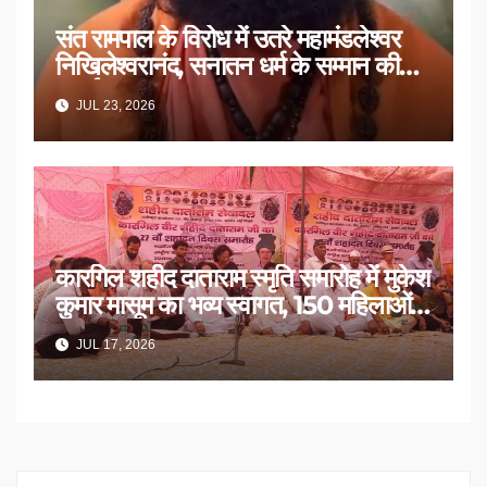
संत रामपाल के विरोध में उतरे महामंडलेश्वर
निखिलेश्वरानंद, सनातन धर्म के सम्मान की
उठाई मांग
JUL 23, 2026
कारगिल शहीद दाताराम स्मृति समारोह में मुकेश
कुमार मासूम का भव्य स्वागत, 150 महिलाओं
का सम्मान
JUL 17, 2026