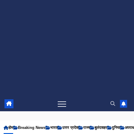
होम
Breaking News
भारत
उत्तर प्रदेश
राज्य
बुलंदशहर
दुनिया
अपरा