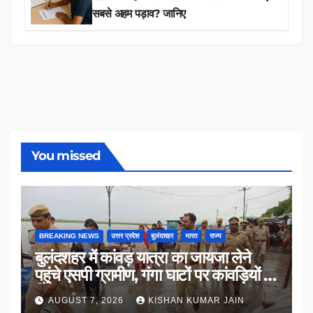
सबसे अहम पड़ाव? जानिए
You missed
BREAKING NEWS
उत्तर प्रदेश
बुलंदशहर
भारत
राज्य
बुलंदशहर में कांवड़ यात्रा का जायजा लेने
पहुंचे एसपी ग्रामीण, गंगा घाटों पर कांवड़ियों से
किया संवाद
AUGUST 7, 2026
KISHAN KUMAR JAIN