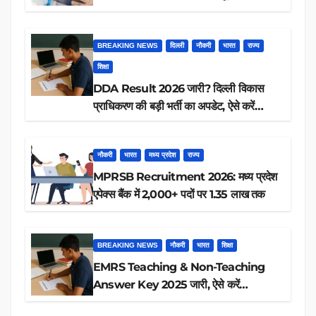
आप पात्र हैं?
BREAKING NEWS
दिल्ली
नौकरी
भारत
राज्य
शिक्षा
DDA Result 2026 जारी? दिल्ली विकास
प्राधिकरण की बड़ी भर्ती का अपडेट, ऐसे करें
रिजल्ट चेक
नौकरी
भारत
मध्य प्रदेश
राज्य
MPRSB Recruitment 2026: मध्य प्रदेश
एपेक्स बैंक में 2,000+ पदों पर 1.35 लाख तक
BREAKING NEWS
नौकरी
भारत
शिक्षा
EMRS Teaching & Non-Teaching
Answer Key 2025 जारी, ऐसे करें
डाउनलोड