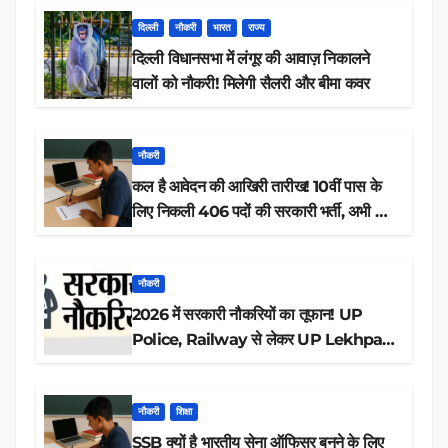
दिल्ली
नौकरी
भारत
राज्य
दिल्ली विधानसभा में लंगूर की आवाज़ निकालने
वालों को नौकरी! मिलेगी सैलरी और बीमा कवर
नौकरी
कल है आवेदन की आखिरी तारीख! 10वीं पास के
लिए निकली 406 पदों की सरकारी भर्ती, अभी करें
आवेदन
नौकरी
2026 में सरकारी नौकरियों का तूफान! UP
Police, Railway से लेकर UP Lekhpal
तक 84,000+ पदों के लिए drive शुरू
नौकरी
शिक्षा
SSB क्यों है भारतीय सेना ऑफिसर बनने के लिए