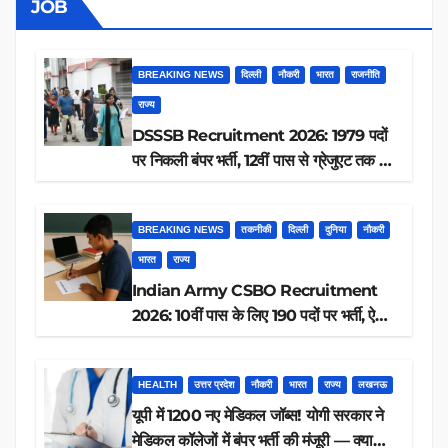
JOB
BREAKING NEWS
दिल्ली
नौकरी
भारत
राजनीति
राज्य
DSSSB Recruitment 2026: 1979 पदों
पर निकली बंपर भर्ती, 12वीं पास से ग्रेजुएट तक करें
आवेदन, जानें पूरी डिटेल
BREAKING NEWS
तकनीकी
दिल्ली
दुनिया
नौकरी
भारत
राज्य
Indian Army CSBO Recruitment
2026: 10वीं पास के लिए 190 पदों पर भर्ती, ऐसे
करें आवेदन
HEALTH
उत्तर प्रदेश
नौकरी
भारत
राज्य
लखनऊ
यूपी में 1200 नए मेडिकल जॉब्स! योगी सरकार ने
मेडिकल कॉलेजों में बंपर भर्ती की मंजूरी — क्या