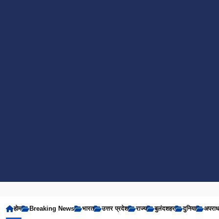
होम
Breaking News
भारत
उत्तर प्रदेश
राज्य
बुलंदशहर
दुनिया
अपरा