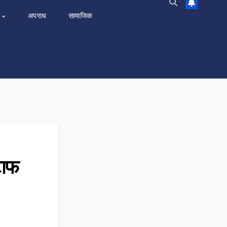
य
अपराध
सामाजिक
टाफ