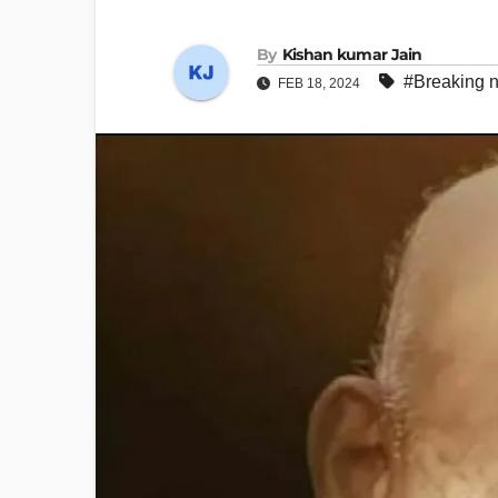
By
Kishan kumar Jain
#Breaking 
FEB 18, 2024