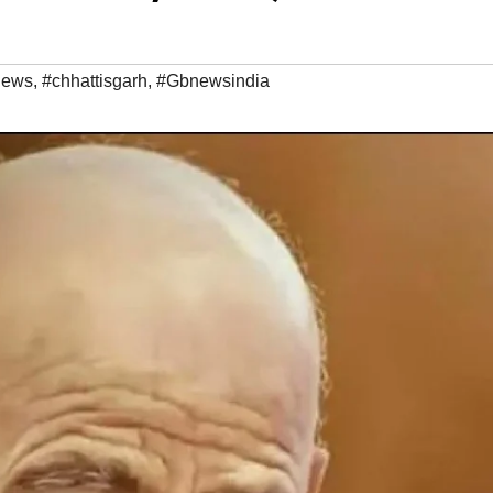
news
,
#chhattisgarh
,
#Gbnewsindia