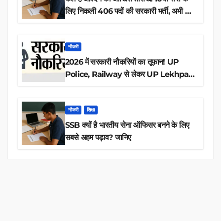
लिए निकली 406 पदों की सरकारी भर्ती, अभी करें
आवेदन
नौकरी
2026 में सरकारी नौकरियों का तूफान! UP
Police, Railway से लेकर UP Lekhpal
तक 84,000+ पदों के लिए drive शुरू
नौकरी
शिक्षा
SSB क्यों है भारतीय सेना ऑफिसर बनने के लिए
सबसे अहम पड़ाव? जानिए