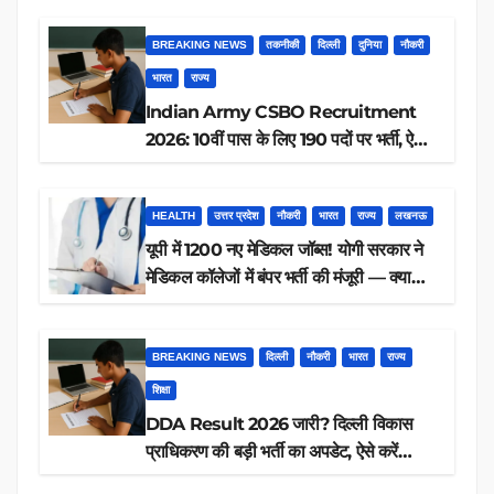
BREAKING NEWS
तकनीकी
दिल्ली
दुनिया
नौकरी
भारत
राज्य
Indian Army CSBO Recruitment
2026: 10वीं पास के लिए 190 पदों पर भर्ती, ऐसे
करें आवेदन
HEALTH
उत्तर प्रदेश
नौकरी
भारत
राज्य
लखनऊ
यूपी में 1200 नए मेडिकल जॉब्स! योगी सरकार ने
मेडिकल कॉलेजों में बंपर भर्ती की मंजूरी — क्या
आप पात्र हैं?
BREAKING NEWS
दिल्ली
नौकरी
भारत
राज्य
शिक्षा
DDA Result 2026 जारी? दिल्ली विकास
प्राधिकरण की बड़ी भर्ती का अपडेट, ऐसे करें
रिजल्ट चेक