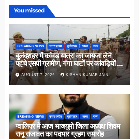
You missed
BREAKING NEWS
उत्तर प्रदेश
बुलंदशहर
भारत
राज्य
बुलंदशहर में कांवड़ यात्रा का जायजा लेने
पहुंचे एसपी ग्रामीण, गंगा घाटों पर कांवड़ियों से
किया संवाद
AUGUST 7, 2026
KISHAN KUMAR JAIN
BREAKING NEWS
उत्तर प्रदेश
बुलंदशहर
भारत
राज्य
ग्वालियर में आज भाजयुमो जिला अध्यक्ष शिवम
रानू राजावत का पदभार ग्रहण समारोह