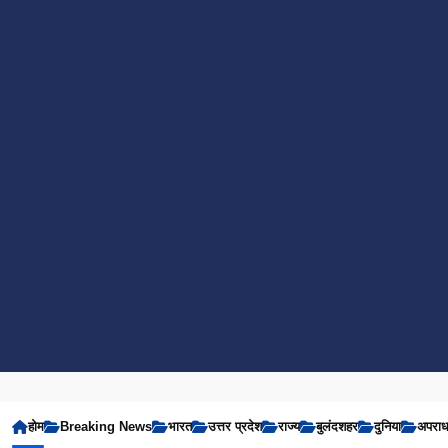
होम
Breaking News
भारत
उत्तर प्रदेश
राज्य
बुलंदशहर
दुनिया
अपरा