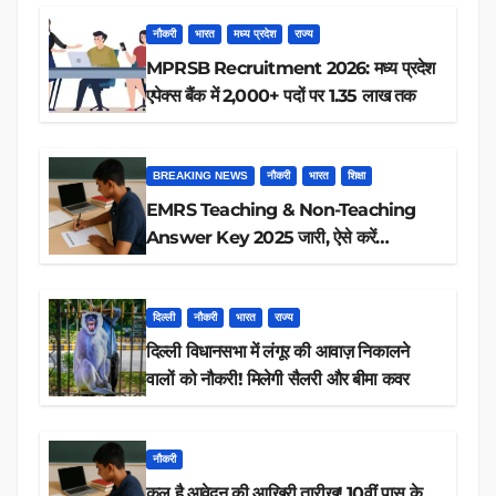
नौकरी
भारत
मध्य प्रदेश
राज्य
MPRSB Recruitment 2026: मध्य प्रदेश
एपेक्स बैंक में 2,000+ पदों पर 1.35 लाख तक
BREAKING NEWS
नौकरी
भारत
शिक्षा
EMRS Teaching & Non-Teaching
Answer Key 2025 जारी, ऐसे करें
डाउनलोड
दिल्ली
नौकरी
भारत
राज्य
दिल्ली विधानसभा में लंगूर की आवाज़ निकालने
वालों को नौकरी! मिलेगी सैलरी और बीमा कवर
नौकरी
कल है आवेदन की आखिरी तारीख! 10वीं पास के