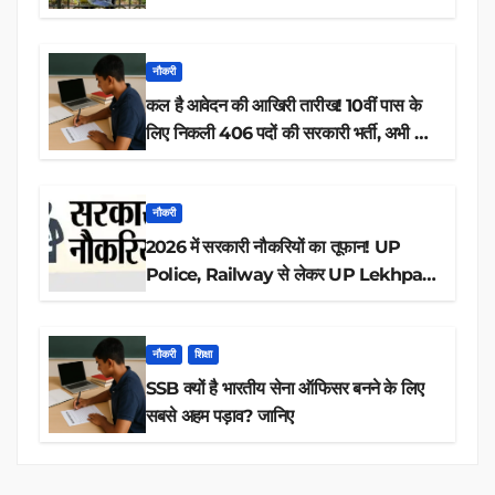
नौकरी
कल है आवेदन की आखिरी तारीख! 10वीं पास के
लिए निकली 406 पदों की सरकारी भर्ती, अभी करें
आवेदन
नौकरी
2026 में सरकारी नौकरियों का तूफान! UP
Police, Railway से लेकर UP Lekhpal
तक 84,000+ पदों के लिए drive शुरू
नौकरी
शिक्षा
SSB क्यों है भारतीय सेना ऑफिसर बनने के लिए
सबसे अहम पड़ाव? जानिए