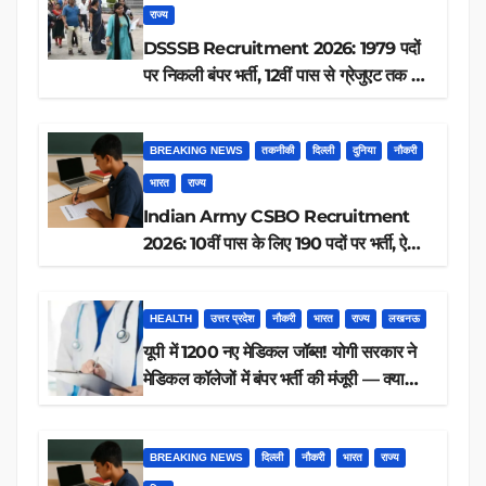
राज्य
DSSSB Recruitment 2026: 1979 पदों
पर निकली बंपर भर्ती, 12वीं पास से ग्रेजुएट तक करें
आवेदन, जानें पूरी डिटेल
BREAKING NEWS
तकनीकी
दिल्ली
दुनिया
नौकरी
भारत
राज्य
Indian Army CSBO Recruitment
2026: 10वीं पास के लिए 190 पदों पर भर्ती, ऐसे
करें आवेदन
HEALTH
उत्तर प्रदेश
नौकरी
भारत
राज्य
लखनऊ
यूपी में 1200 नए मेडिकल जॉब्स! योगी सरकार ने
मेडिकल कॉलेजों में बंपर भर्ती की मंजूरी — क्या
आप पात्र हैं?
BREAKING NEWS
दिल्ली
नौकरी
भारत
राज्य