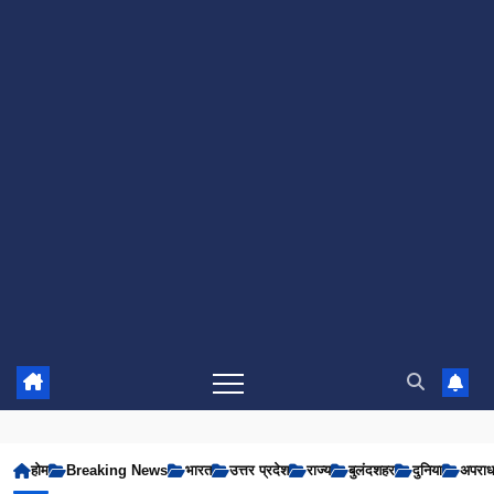
होम
Breaking News
भारत
उत्तर प्रदेश
राज्य
बुलंदशहर
दुनिया
अपरा