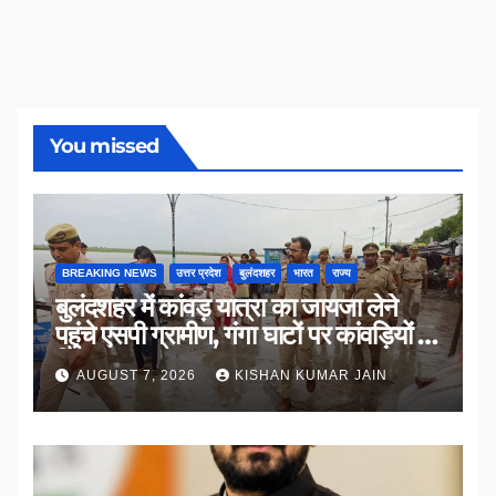
You missed
BREAKING NEWS
उत्तर प्रदेश
बुलंदशहर
भारत
राज्य
बुलंदशहर में कांवड़ यात्रा का जायजा लेने
पहुंचे एसपी ग्रामीण, गंगा घाटों पर कांवड़ियों से
किया संवाद
AUGUST 7, 2026
KISHAN KUMAR JAIN