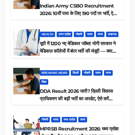
Indian Army CSBO Recruitment
2026: 10वीं पास के लिए 190 पदों पर भर्ती, ऐसे
करें आवेदन
HEALTH
उत्तर प्रदेश
नौकरी
भारत
राज्य
लखनऊ
यूपी में 1200 नए मेडिकल जॉब्स! योगी सरकार ने
मेडिकल कॉलेजों में बंपर भर्ती की मंजूरी — क्या
आप पात्र हैं?
BREAKING NEWS
दिल्ली
नौकरी
भारत
राज्य
शिक्षा
DDA Result 2026 जारी? दिल्ली विकास
प्राधिकरण की बड़ी भर्ती का अपडेट, ऐसे करें
रिजल्ट चेक
नौकरी
भारत
मध्य प्रदेश
राज्य
MPRSB Recruitment 2026: मध्य प्रदेश