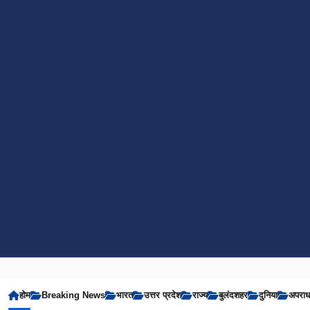
होम
Breaking News
भारत
उत्तर प्रदेश
राज्य
बुलंदशहर
दुनिया
अपरा