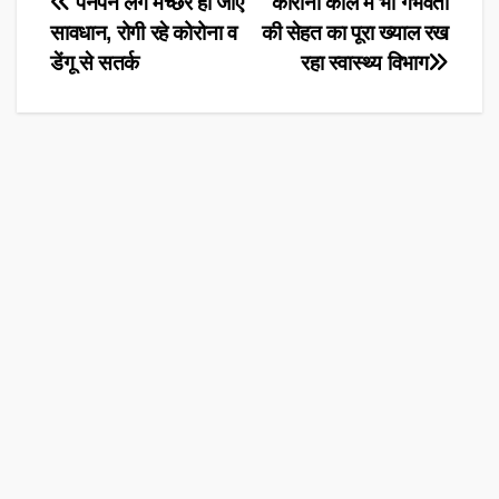
Post
पनपने लगे मच्छर हो जाएं
कोरोना काल में भी गर्भवती
सावधान, रोगी रहे कोरोना व
की सेहत का पूरा ख्याल रख
navigation
डेंगू से सतर्क
रहा स्वास्थ्य विभाग