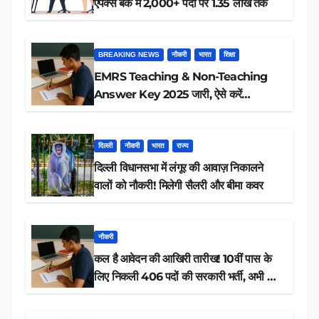
एपेक्स बैंक में 2,000+ पदों पर 1.35 लाख तक
BREAKING NEWS
नौकरी
भारत
शिक्षा
EMRS Teaching & Non-Teaching
Answer Key 2025 जारी, ऐसे करें
डाउनलोड
दिल्ली
नौकरी
भारत
राज्य
दिल्ली विधानसभा में लंगूर की आवाज़ निकालने
वालों को नौकरी! मिलेगी सैलरी और बीमा कवर
नौकरी
कल है आवेदन की आखिरी तारीख! 10वीं पास के
लिए निकली 406 पदों की सरकारी भर्ती, अभी करें
आवेदन