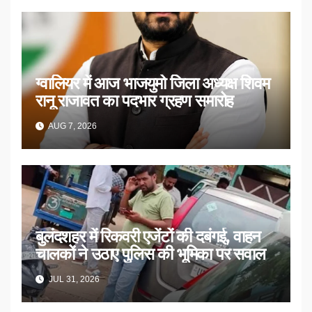
ग्वालियर में आज भाजयुमो जिला अध्यक्ष शिवम
रानू राजावत का पदभार ग्रहण समारोह
AUG 7, 2026
बुलंदशहर में रिकवरी एजेंटों की दबंगई, वाहन
चालकों ने उठाए पुलिस की भूमिका पर सवाल
JUL 31, 2026