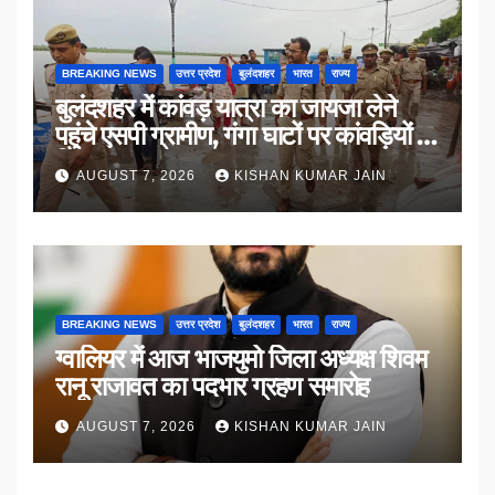
BREAKING NEWS
उत्तर प्रदेश
बुलंदशहर
भारत
राज्य
बुलंदशहर में कांवड़ यात्रा का जायजा लेने
पहुंचे एसपी ग्रामीण, गंगा घाटों पर कांवड़ियों से
किया संवाद
AUGUST 7, 2026
KISHAN KUMAR JAIN
BREAKING NEWS
उत्तर प्रदेश
बुलंदशहर
भारत
राज्य
ग्वालियर में आज भाजयुमो जिला अध्यक्ष शिवम
रानू राजावत का पदभार ग्रहण समारोह
AUGUST 7, 2026
KISHAN KUMAR JAIN