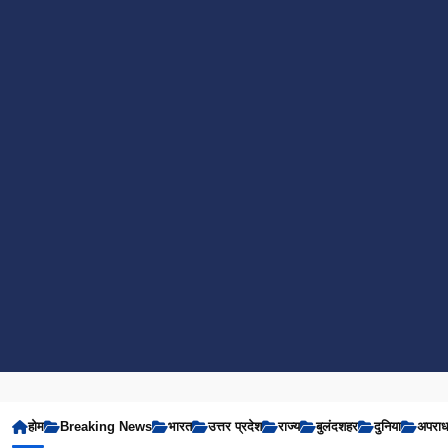
होम
Breaking News
भारत
उत्तर प्रदेश
राज्य
बुलंदशहर
दुनिया
अपरा