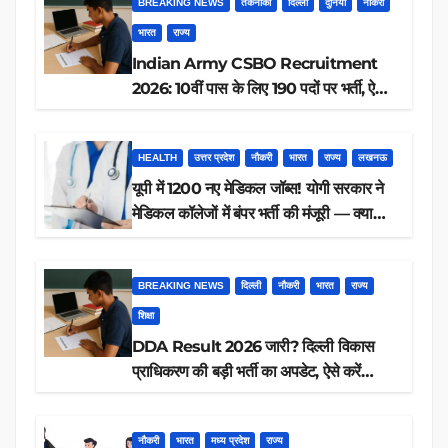
BREAKING NEWS
तकनीकी
दिल्ली
दुनिया
नौकरी
भारत
राज्य
Indian Army CSBO Recruitment
2026: 10वीं पास के लिए 190 पदों पर भर्ती, ऐसे
करें आवेदन
HEALTH
उत्तर प्रदेश
नौकरी
भारत
राज्य
लखनऊ
यूपी में 1200 नए मेडिकल जॉब्स! योगी सरकार ने
मेडिकल कॉलेजों में बंपर भर्ती की मंजूरी — क्या
आप पात्र हैं?
BREAKING NEWS
दिल्ली
नौकरी
भारत
राज्य
शिक्षा
DDA Result 2026 जारी? दिल्ली विकास
प्राधिकरण की बड़ी भर्ती का अपडेट, ऐसे करें
रिजल्ट चेक
नौकरी
भारत
मध्य प्रदेश
राज्य