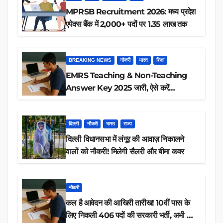
MPRSB Recruitment 2026: मध्य प्रदेश
एपेक्स बैंक में 2,000+ पदों पर 1.35 लाख तक
BREAKING NEWS
नौकरी
भारत
शिक्षा
EMRS Teaching & Non-Teaching
Answer Key 2025 जारी, ऐसे करें
डाउनलोड
दिल्ली
नौकरी
भारत
राज्य
दिल्ली विधानसभा में लंगूर की आवाज़ निकालने
वालों को नौकरी! मिलेगी सैलरी और बीमा कवर
नौकरी
कल है आवेदन की आखिरी तारीख! 10वीं पास के
लिए निकली 406 पदों की सरकारी भर्ती, अभी करें