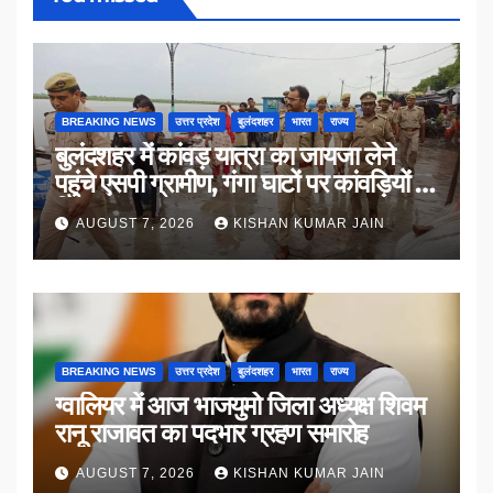
BREAKING NEWS
उत्तर प्रदेश
बुलंदशहर
भारत
राज्य
बुलंदशहर में कांवड़ यात्रा का जायजा लेने
पहुंचे एसपी ग्रामीण, गंगा घाटों पर कांवड़ियों से
किया संवाद
AUGUST 7, 2026
KISHAN KUMAR JAIN
BREAKING NEWS
उत्तर प्रदेश
बुलंदशहर
भारत
राज्य
ग्वालियर में आज भाजयुमो जिला अध्यक्ष शिवम
रानू राजावत का पदभार ग्रहण समारोह
AUGUST 7, 2026
KISHAN KUMAR JAIN