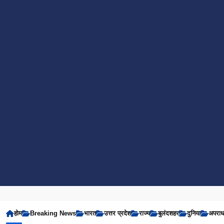
होम
Breaking News
भारत
उत्तर प्रदेश
राज्य
बुलंदशहर
दुनिया
अपरा