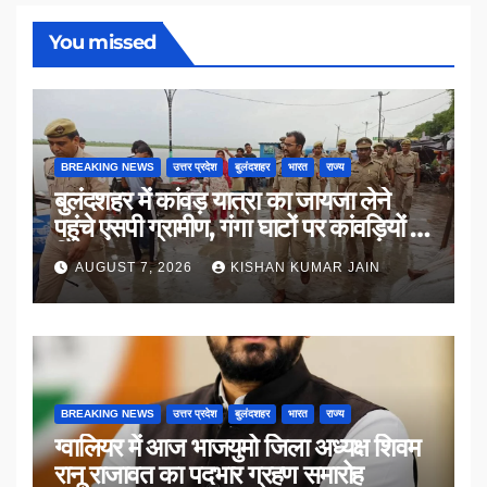
You missed
BREAKING NEWS
उत्तर प्रदेश
बुलंदशहर
भारत
राज्य
बुलंदशहर में कांवड़ यात्रा का जायजा लेने
पहुंचे एसपी ग्रामीण, गंगा घाटों पर कांवड़ियों से
किया संवाद
AUGUST 7, 2026
KISHAN KUMAR JAIN
BREAKING NEWS
उत्तर प्रदेश
बुलंदशहर
भारत
राज्य
ग्वालियर में आज भाजयुमो जिला अध्यक्ष शिवम
रानू राजावत का पदभार ग्रहण समारोह