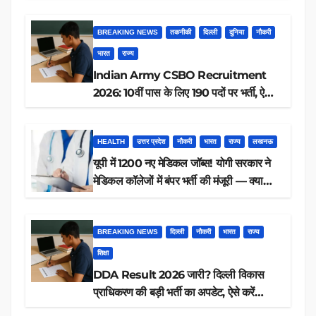
आवेदन, जानें पूरी डिटेल
BREAKING NEWS
तकनीकी
दिल्ली
दुनिया
नौकरी
भारत
राज्य
Indian Army CSBO Recruitment
2026: 10वीं पास के लिए 190 पदों पर भर्ती, ऐसे
करें आवेदन
HEALTH
उत्तर प्रदेश
नौकरी
भारत
राज्य
लखनऊ
यूपी में 1200 नए मेडिकल जॉब्स! योगी सरकार ने
मेडिकल कॉलेजों में बंपर भर्ती की मंजूरी — क्या
आप पात्र हैं?
BREAKING NEWS
दिल्ली
नौकरी
भारत
राज्य
शिक्षा
DDA Result 2026 जारी? दिल्ली विकास
प्राधिकरण की बड़ी भर्ती का अपडेट, ऐसे करें
रिजल्ट चेक