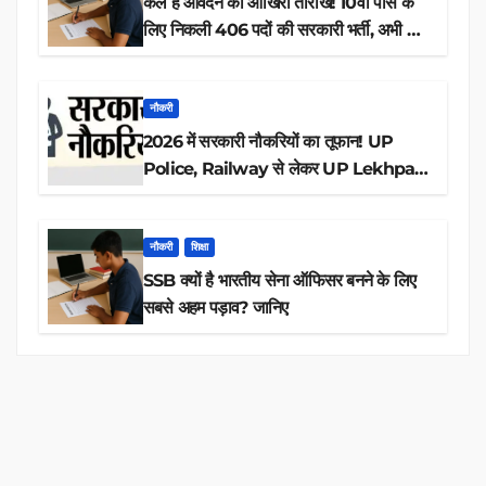
कल है आवेदन की आखिरी तारीख! 10वीं पास के
लिए निकली 406 पदों की सरकारी भर्ती, अभी करें
आवेदन
नौकरी
2026 में सरकारी नौकरियों का तूफान! UP
Police, Railway से लेकर UP Lekhpal
तक 84,000+ पदों के लिए drive शुरू
नौकरी
शिक्षा
SSB क्यों है भारतीय सेना ऑफिसर बनने के लिए
सबसे अहम पड़ाव? जानिए