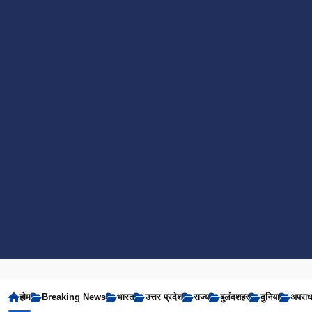
होम
Breaking News
भारत
उत्तर प्रदेश
राज्य
बुलंदशहर
दुनिया
अपरा