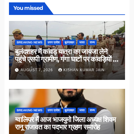
You missed
BREAKING NEWS
उत्तर प्रदेश
बुलंदशहर
भारत
राज्य
बुलंदशहर में कांवड़ यात्रा का जायजा लेने
पहुंचे एसपी ग्रामीण, गंगा घाटों पर कांवड़ियों से
किया संवाद
AUGUST 7, 2026
KISHAN KUMAR JAIN
BREAKING NEWS
उत्तर प्रदेश
बुलंदशहर
भारत
राज्य
ग्वालियर में आज भाजयुमो जिला अध्यक्ष शिवम
रानू राजावत का पदभार ग्रहण समारोह