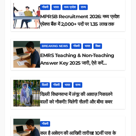
नौकरी
भारत
मध्य प्रदेश
राज्य
MPRSB Recruitment 2026: मध्य प्रदेश
एपेक्स बैंक में 2,000+ पदों पर 1.35 लाख तक
BREAKING NEWS
नौकरी
भारत
शिक्षा
EMRS Teaching & Non-Teaching
Answer Key 2025 जारी, ऐसे करें
डाउनलोड
दिल्ली
नौकरी
भारत
राज्य
दिल्ली विधानसभा में लंगूर की आवाज़ निकालने
वालों को नौकरी! मिलेगी सैलरी और बीमा कवर
नौकरी
कल है आवेदन की आखिरी तारीख! 10वीं पास के