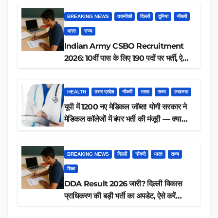
BREAKING NEWS
तकनीकी
दिल्ली
दुनिया
नौकरी
भारत
राज्य
Indian Army CSBO Recruitment
2026: 10वीं पास के लिए 190 पदों पर भर्ती, ऐसे
करें आवेदन
HEALTH
उत्तर प्रदेश
नौकरी
भारत
राज्य
लखनऊ
यूपी में 1200 नए मेडिकल जॉब्स! योगी सरकार ने
मेडिकल कॉलेजों में बंपर भर्ती की मंजूरी — क्या
आप पात्र हैं?
BREAKING NEWS
दिल्ली
नौकरी
भारत
राज्य
शिक्षा
DDA Result 2026 जारी? दिल्ली विकास
प्राधिकरण की बड़ी भर्ती का अपडेट, ऐसे करें
रिजल्ट चेक