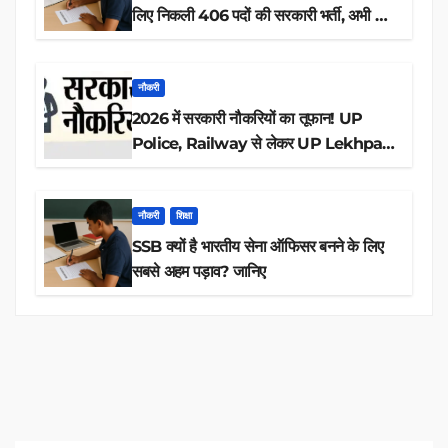
लिए निकली 406 पदों की सरकारी भर्ती, अभी करें
आवेदन
नौकरी
2026 में सरकारी नौकरियों का तूफान! UP
Police, Railway से लेकर UP Lekhpal
तक 84,000+ पदों के लिए drive शुरू
नौकरी
शिक्षा
SSB क्यों है भारतीय सेना ऑफिसर बनने के लिए
सबसे अहम पड़ाव? जानिए