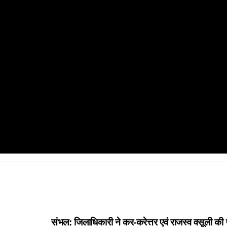
संभल: जिलाधिकारी ने कर-करेत्तर एवं राजस्व वसूली की 