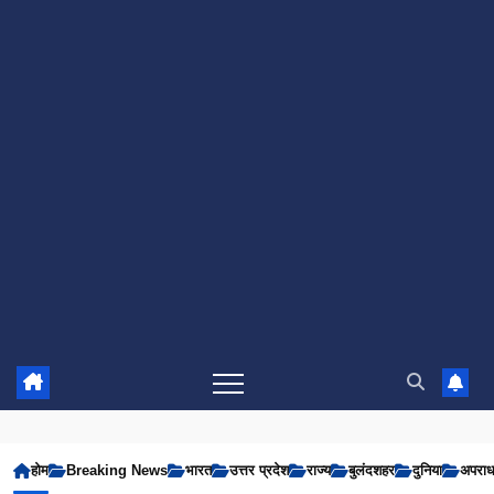
होम
Breaking News
भारत
उत्तर प्रदेश
राज्य
बुलंदशहर
दुनिया
अपरा