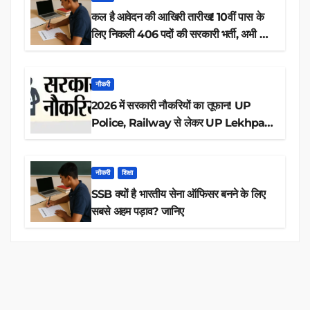
कल है आवेदन की आखिरी तारीख! 10वीं पास के
लिए निकली 406 पदों की सरकारी भर्ती, अभी करें
आवेदन
नौकरी
2026 में सरकारी नौकरियों का तूफान! UP
Police, Railway से लेकर UP Lekhpal
तक 84,000+ पदों के लिए drive शुरू
नौकरी
शिक्षा
SSB क्यों है भारतीय सेना ऑफिसर बनने के लिए
सबसे अहम पड़ाव? जानिए