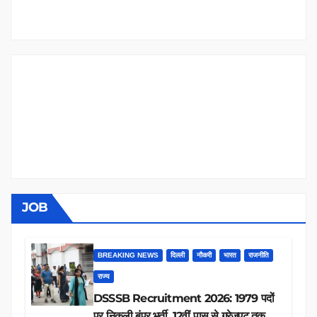
JOB
BREAKING NEWS
दिल्ली
नौकरी
भारत
राजनीति
राज्य
DSSSB Recruitment 2026: 1979 पदों
पर निकली बंपर भर्ती, 12वीं पास से ग्रेजुएट तक करें