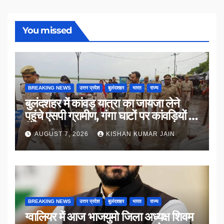
You missed
BREAKING NEWS
उत्तर प्रदेश
बुलंदशहर
भारत
राज्य
बुलंदशहर में कांवड़ यात्रा का जायजा लेने
पहुंचे एसपी ग्रामीण, गंगा घाटों पर कांवड़ियों से
किया संवाद
AUGUST 7, 2026
KISHAN KUMAR JAIN
BREAKING NEWS
उत्तर प्रदेश
बुलंदशहर
भारत
राज्य
ग्वालियर में आज भाजयुमो जिला अध्यक्ष शिवम