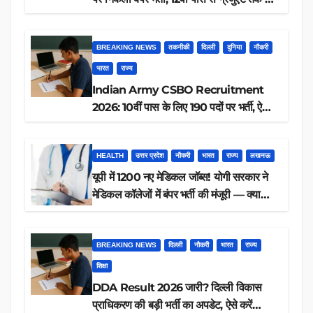
आवेदन, जानें पूरी डिटेल
BREAKING NEWS
तकनीकी
दिल्ली
दुनिया
नौकरी
भारत
राज्य
Indian Army CSBO Recruitment
2026: 10वीं पास के लिए 190 पदों पर भर्ती, ऐसे
करें आवेदन
HEALTH
उत्तर प्रदेश
नौकरी
भारत
राज्य
लखनऊ
यूपी में 1200 नए मेडिकल जॉब्स! योगी सरकार ने
मेडिकल कॉलेजों में बंपर भर्ती की मंजूरी — क्या
आप पात्र हैं?
BREAKING NEWS
दिल्ली
नौकरी
भारत
राज्य
शिक्षा
DDA Result 2026 जारी? दिल्ली विकास
प्राधिकरण की बड़ी भर्ती का अपडेट, ऐसे करें