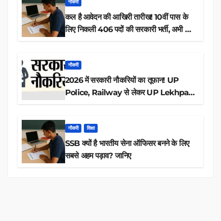
नौकरी
कल है आवेदन की आखिरी तारीख! 10वीं पास के
लिए निकली 406 पदों की सरकारी भर्ती, अभी करें
आवेदन
नौकरी
2026 में सरकारी नौकरियों का तूफान! UP
Police, Railway से लेकर UP Lekhpal
तक 84,000+ पदों के लिए drive शुरू
नौकरी
शिक्षा
SSB क्यों है भारतीय सेना ऑफिसर बनने के लिए
सबसे अहम पड़ाव? जानिए