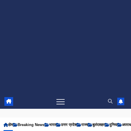
होम
Breaking News
भारत
उत्तर प्रदेश
राज्य
बुलंदशहर
दुनिया
अपरा