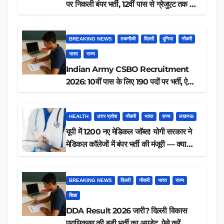
पर निकली बंपर भर्ती, 12वीं पास से ग्रेजुएट तक करें
आवेदन, जानें पूरी डिटेल
BREAKING NEWS
तकनीकी
दिल्ली
दुनिया
नौकरी
भारत
राज्य
Indian Army CSBO Recruitment
2026: 10वीं पास के लिए 190 पदों पर भर्ती, ऐसे
करें आवेदन
HEALTH
उत्तर प्रदेश
नौकरी
भारत
राज्य
लखनऊ
यूपी में 1200 नए मेडिकल जॉब्स! योगी सरकार ने
मेडिकल कॉलेजों में बंपर भर्ती की मंजूरी — क्या
आप पात्र हैं?
BREAKING NEWS
दिल्ली
नौकरी
भारत
राज्य
शिक्षा
DDA Result 2026 जारी? दिल्ली विकास
प्राधिकरण की बड़ी भर्ती का अपडेट, ऐसे करें