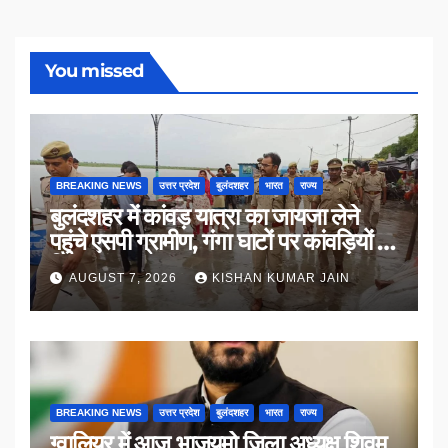
You missed
BREAKING NEWS
उत्तर प्रदेश
बुलंदशहर
भारत
राज्य
बुलंदशहर में कांवड़ यात्रा का जायजा लेने
पहुंचे एसपी ग्रामीण, गंगा घाटों पर कांवड़ियों से
किया संवाद
AUGUST 7, 2026
KISHAN KUMAR JAIN
BREAKING NEWS
उत्तर प्रदेश
बुलंदशहर
भारत
राज्य
ग्वालियर में आज भाजयुमो जिला अध्यक्ष शिवम