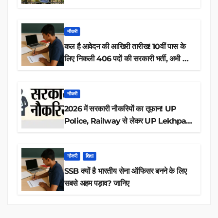
नौकरी
कल है आवेदन की आखिरी तारीख! 10वीं पास के
लिए निकली 406 पदों की सरकारी भर्ती, अभी करें
आवेदन
नौकरी
2026 में सरकारी नौकरियों का तूफान! UP
Police, Railway से लेकर UP Lekhpal
तक 84,000+ पदों के लिए drive शुरू
नौकरी
शिक्षा
SSB क्यों है भारतीय सेना ऑफिसर बनने के लिए
सबसे अहम पड़ाव? जानिए