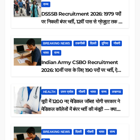
राज्य
DSSSB Recruitment 2026: 1979 पदों
पर निकली बंपर भर्ती, 12वीं पास से ग्रेजुएट तक करें
आवेदन, जानें पूरी डिटेल
BREAKING NEWS
तकनीकी
दिल्ली
दुनिया
नौकरी
भारत
राज्य
Indian Army CSBO Recruitment
2026: 10वीं पास के लिए 190 पदों पर भर्ती, ऐसे
करें आवेदन
HEALTH
उत्तर प्रदेश
नौकरी
भारत
राज्य
लखनऊ
यूपी में 1200 नए मेडिकल जॉब्स! योगी सरकार ने
मेडिकल कॉलेजों में बंपर भर्ती की मंजूरी — क्या
आप पात्र हैं?
BREAKING NEWS
दिल्ली
नौकरी
भारत
राज्य