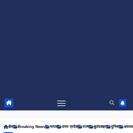
होम
Breaking News
भारत
उत्तर प्रदेश
राज्य
बुलंदशहर
दुनिया
अपरा