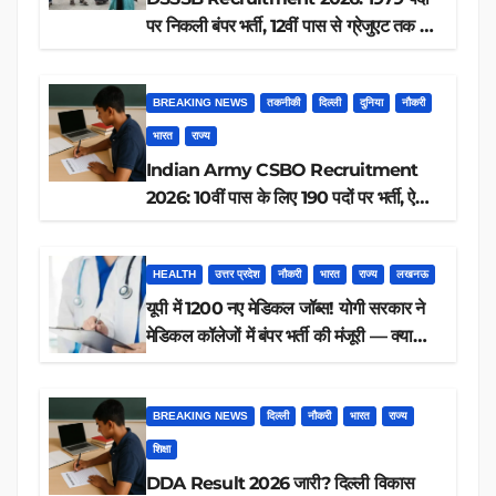
पर निकली बंपर भर्ती, 12वीं पास से ग्रेजुएट तक करें
आवेदन, जानें पूरी डिटेल
BREAKING NEWS
तकनीकी
दिल्ली
दुनिया
नौकरी
भारत
राज्य
Indian Army CSBO Recruitment
2026: 10वीं पास के लिए 190 पदों पर भर्ती, ऐसे
करें आवेदन
HEALTH
उत्तर प्रदेश
नौकरी
भारत
राज्य
लखनऊ
यूपी में 1200 नए मेडिकल जॉब्स! योगी सरकार ने
मेडिकल कॉलेजों में बंपर भर्ती की मंजूरी — क्या
आप पात्र हैं?
BREAKING NEWS
दिल्ली
नौकरी
भारत
राज्य
शिक्षा
DDA Result 2026 जारी? दिल्ली विकास