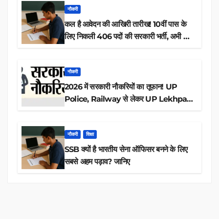
नौकरी
कल है आवेदन की आखिरी तारीख! 10वीं पास के
लिए निकली 406 पदों की सरकारी भर्ती, अभी करें
आवेदन
नौकरी
2026 में सरकारी नौकरियों का तूफान! UP
Police, Railway से लेकर UP Lekhpal
तक 84,000+ पदों के लिए drive शुरू
नौकरी
शिक्षा
SSB क्यों है भारतीय सेना ऑफिसर बनने के लिए
सबसे अहम पड़ाव? जानिए