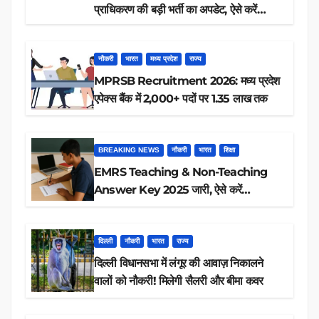
प्राधिकरण की बड़ी भर्ती का अपडेट, ऐसे करें
रिजल्ट चेक
नौकरी
भारत
मध्य प्रदेश
राज्य
MPRSB Recruitment 2026: मध्य प्रदेश
एपेक्स बैंक में 2,000+ पदों पर 1.35 लाख तक
BREAKING NEWS
नौकरी
भारत
शिक्षा
EMRS Teaching & Non-Teaching
Answer Key 2025 जारी, ऐसे करें
डाउनलोड
दिल्ली
नौकरी
भारत
राज्य
दिल्ली विधानसभा में लंगूर की आवाज़ निकालने
वालों को नौकरी! मिलेगी सैलरी और बीमा कवर