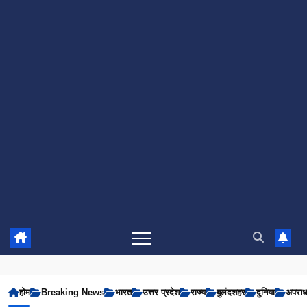
होम
Breaking News
भारत
उत्तर प्रदेश
राज्य
बुलंदशहर
दुनिया
अपरा