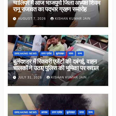
ग्वालियर में आज भाजयुमो जिला अध्यक्ष शिवम
रानू राजावत का पदभार ग्रहण समारोह
AUGUST 7, 2026
KISHAN KUMAR JAIN
BREAKING NEWS
उत्तर प्रदेश
बुलंदशहर
भारत
राज्य
बुलंदशहर में रिकवरी एजेंटों की दबंगई, वाहन
चालकों ने उठाए पुलिस की भूमिका पर सवाल
JULY 31, 2026
KISHAN KUMAR JAIN
BREAKING NEWS
अपराध
उत्तर प्रदेश
बुलंदशहर
भारत
राज्य