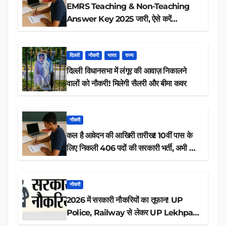
EMRS Teaching & Non-Teaching
Answer Key 2025 जारी, ऐसे करें
डाउनलोड
दिल्ली
नौकरी
भारत
राज्य
दिल्ली विधानसभा में लंगूर की आवाज़ निकालने
वालों को नौकरी! मिलेगी सैलरी और बीमा कवर
नौकरी
कल है आवेदन की आखिरी तारीख! 10वीं पास के
लिए निकली 406 पदों की सरकारी भर्ती, अभी करें
आवेदन
नौकरी
2026 में सरकारी नौकरियों का तूफान! UP
Police, Railway से लेकर UP Lekhpal
तक 84,000+ पदों के लिए drive शुरू