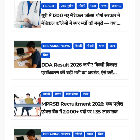
HEALTH
उत्तर प्रदेश
नौकरी
भारत
राज्य
लखनऊ
यूपी में 1200 नए मेडिकल जॉब्स! योगी सरकार ने
मेडिकल कॉलेजों में बंपर भर्ती की मंजूरी — क्या
आप पात्र हैं?
BREAKING NEWS
दिल्ली
नौकरी
भारत
राज्य
शिक्षा
DDA Result 2026 जारी? दिल्ली विकास
प्राधिकरण की बड़ी भर्ती का अपडेट, ऐसे करें
रिजल्ट चेक
नौकरी
भारत
मध्य प्रदेश
राज्य
MPRSB Recruitment 2026: मध्य प्रदेश
एपेक्स बैंक में 2,000+ पदों पर 1.35 लाख तक
BREAKING NEWS
नौकरी
भारत
शिक्षा