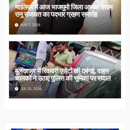
ग्वालियर में आज भाजयुमो जिला अध्यक्ष शिवम
रानू राजावत का पदभार ग्रहण समारोह
AUG 7, 2026
बुलंदशहर में रिकवरी एजेंटों की दबंगई, वाहन
चालकों ने उठाए पुलिस की भूमिका पर सवाल
JUL 31, 2026