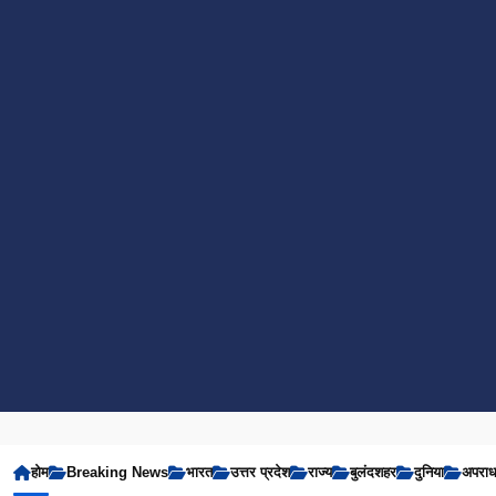
होम
Breaking News
भारत
उत्तर प्रदेश
राज्य
बुलंदशहर
दुनिया
अपरा