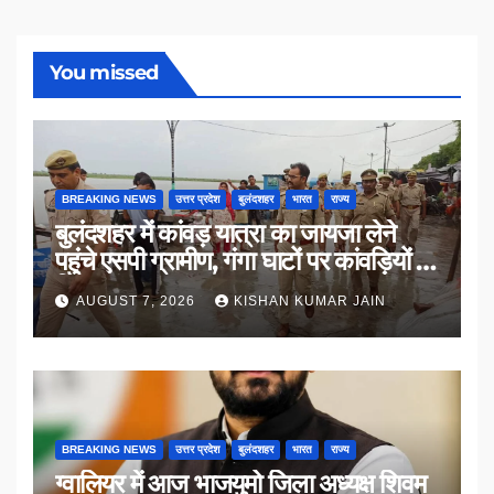
You missed
BREAKING NEWS
उत्तर प्रदेश
बुलंदशहर
भारत
राज्य
बुलंदशहर में कांवड़ यात्रा का जायजा लेने
पहुंचे एसपी ग्रामीण, गंगा घाटों पर कांवड़ियों से
किया संवाद
AUGUST 7, 2026
KISHAN KUMAR JAIN
BREAKING NEWS
उत्तर प्रदेश
बुलंदशहर
भारत
राज्य
ग्वालियर में आज भाजयुमो जिला अध्यक्ष शिवम