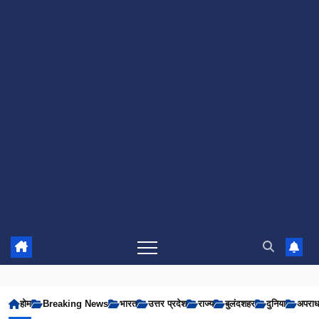
होम
Breaking News
भारत
उत्तर प्रदेश
राज्य
बुलंदशहर
दुनिया
अपरा