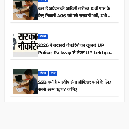
कल है आवेदन की आखिरी तारीख! 10वीं पास के
लिए निकली 406 पदों की सरकारी भर्ती, अभी करें
आवेदन
नौकरी
2026 में सरकारी नौकरियों का तूफान! UP
Police, Railway से लेकर UP Lekhpal
तक 84,000+ पदों के लिए drive शुरू
नौकरी
शिक्षा
SSB क्यों है भारतीय सेना ऑफिसर बनने के लिए
सबसे अहम पड़ाव? जानिए