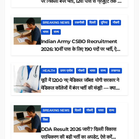
पर निकली बंपर भर्ती, 12वीं पास से ग्रेजुएट तक करें
आवेदन, जानें पूरी डिटेल
BREAKING NEWS
तकनीकी
दिल्ली
दुनिया
नौकरी
भारत
राज्य
Indian Army CSBO Recruitment
2026: 10वीं पास के लिए 190 पदों पर भर्ती, ऐसे
करें आवेदन
HEALTH
उत्तर प्रदेश
नौकरी
भारत
राज्य
लखनऊ
यूपी में 1200 नए मेडिकल जॉब्स! योगी सरकार ने
मेडिकल कॉलेजों में बंपर भर्ती की मंजूरी — क्या
आप पात्र हैं?
BREAKING NEWS
दिल्ली
नौकरी
भारत
राज्य
शिक्षा
DDA Result 2026 जारी? दिल्ली विकास
प्राधिकरण की बड़ी भर्ती का अपडेट, ऐसे करें