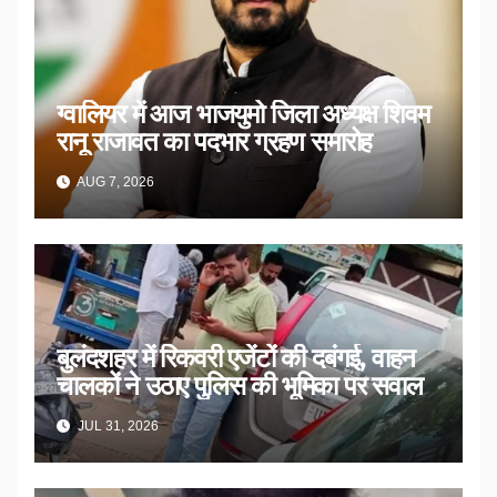
ग्वालियर में आज भाजयुमो जिला अध्यक्ष शिवम
रानू राजावत का पदभार ग्रहण समारोह
AUG 7, 2026
बुलंदशहर में रिकवरी एजेंटों की दबंगई, वाहन
चालकों ने उठाए पुलिस की भूमिका पर सवाल
JUL 31, 2026