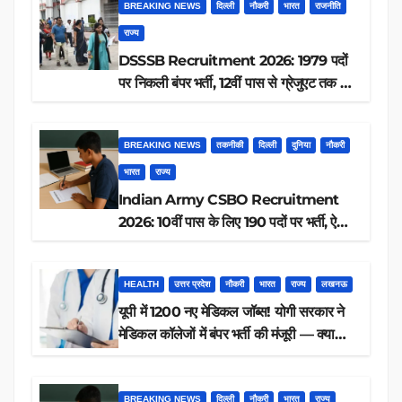
BREAKING NEWS
दिल्ली
नौकरी
भारत
राजनीति
राज्य
DSSSB Recruitment 2026: 1979 पदों
पर निकली बंपर भर्ती, 12वीं पास से ग्रेजुएट तक करें
आवेदन, जानें पूरी डिटेल
BREAKING NEWS
तकनीकी
दिल्ली
दुनिया
नौकरी
भारत
राज्य
Indian Army CSBO Recruitment
2026: 10वीं पास के लिए 190 पदों पर भर्ती, ऐसे
करें आवेदन
HEALTH
उत्तर प्रदेश
नौकरी
भारत
राज्य
लखनऊ
यूपी में 1200 नए मेडिकल जॉब्स! योगी सरकार ने
मेडिकल कॉलेजों में बंपर भर्ती की मंजूरी — क्या
आप पात्र हैं?
BREAKING NEWS
दिल्ली
नौकरी
भारत
राज्य