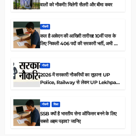
वालों को नौकरी! मिलेगी सैलरी और बीमा कवर
नौकरी
कल है आवेदन की आखिरी तारीख! 10वीं पास के
लिए निकली 406 पदों की सरकारी भर्ती, अभी करें
आवेदन
नौकरी
2026 में सरकारी नौकरियों का तूफान! UP
Police, Railway से लेकर UP Lekhpal
तक 84,000+ पदों के लिए drive शुरू
नौकरी
शिक्षा
SSB क्यों है भारतीय सेना ऑफिसर बनने के लिए
सबसे अहम पड़ाव? जानिए