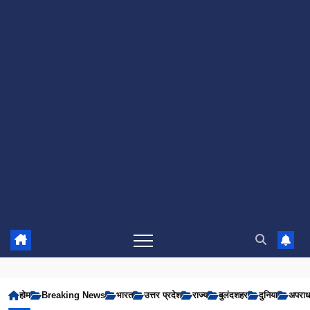
होम
Breaking News
भारत
उत्तर प्रदेश
राज्य
बुलंदशहर
दुनिया
अपरा