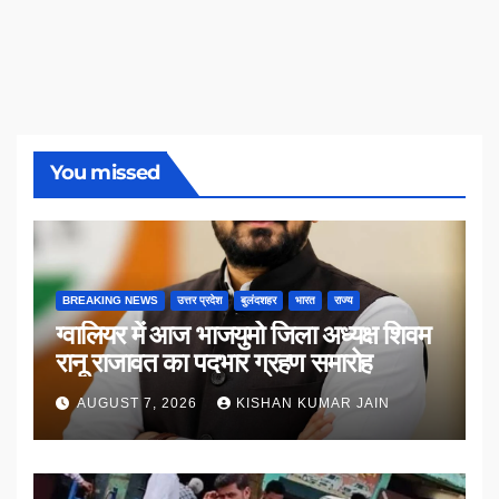
You missed
BREAKING NEWS
उत्तर प्रदेश
बुलंदशहर
भारत
राज्य
ग्वालियर में आज भाजयुमो जिला अध्यक्ष शिवम
रानू राजावत का पदभार ग्रहण समारोह
AUGUST 7, 2026
KISHAN KUMAR JAIN