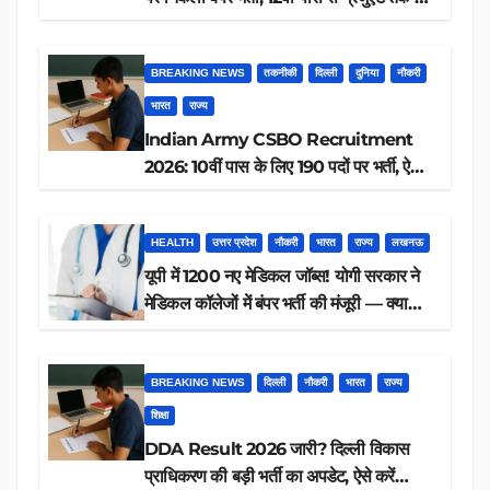
आवेदन, जानें पूरी डिटेल
BREAKING NEWS
तकनीकी
दिल्ली
दुनिया
नौकरी
भारत
राज्य
Indian Army CSBO Recruitment
2026: 10वीं पास के लिए 190 पदों पर भर्ती, ऐसे
करें आवेदन
HEALTH
उत्तर प्रदेश
नौकरी
भारत
राज्य
लखनऊ
यूपी में 1200 नए मेडिकल जॉब्स! योगी सरकार ने
मेडिकल कॉलेजों में बंपर भर्ती की मंजूरी — क्या
आप पात्र हैं?
BREAKING NEWS
दिल्ली
नौकरी
भारत
राज्य
शिक्षा
DDA Result 2026 जारी? दिल्ली विकास
प्राधिकरण की बड़ी भर्ती का अपडेट, ऐसे करें