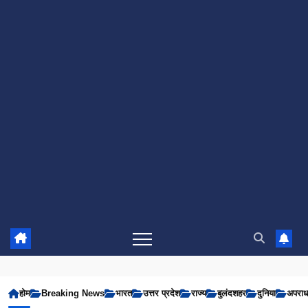
होम
Breaking News
भारत
उत्तर प्रदेश
राज्य
बुलंदशहर
दुनिया
अपरा