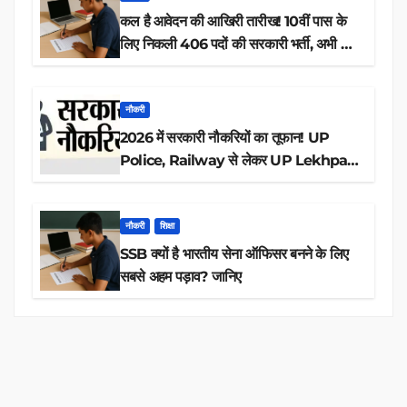
कल है आवेदन की आखिरी तारीख! 10वीं पास के
लिए निकली 406 पदों की सरकारी भर्ती, अभी करें
आवेदन
नौकरी
2026 में सरकारी नौकरियों का तूफान! UP
Police, Railway से लेकर UP Lekhpal
तक 84,000+ पदों के लिए drive शुरू
नौकरी
शिक्षा
SSB क्यों है भारतीय सेना ऑफिसर बनने के लिए
सबसे अहम पड़ाव? जानिए