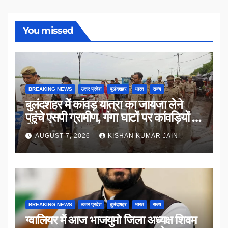
You missed
BREAKING NEWS
उत्तर प्रदेश
बुलंदशहर
भारत
राज्य
बुलंदशहर में कांवड़ यात्रा का जायजा लेने
पहुंचे एसपी ग्रामीण, गंगा घाटों पर कांवड़ियों से
किया संवाद
AUGUST 7, 2026
KISHAN KUMAR JAIN
BREAKING NEWS
उत्तर प्रदेश
बुलंदशहर
भारत
राज्य
ग्वालियर में आज भाजयुमो जिला अध्यक्ष शिवम