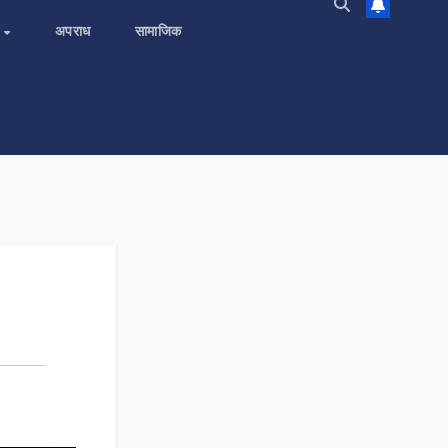
य
अपराध
सामाजिक