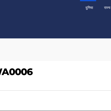
दुनिया
राज्
WA0006