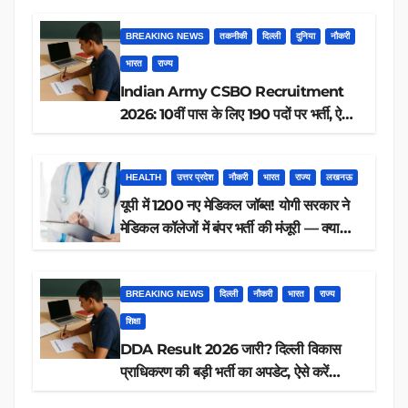
BREAKING NEWS
तकनीकी
दिल्ली
दुनिया
नौकरी
भारत
राज्य
Indian Army CSBO Recruitment
2026: 10वीं पास के लिए 190 पदों पर भर्ती, ऐसे
करें आवेदन
HEALTH
उत्तर प्रदेश
नौकरी
भारत
राज्य
लखनऊ
यूपी में 1200 नए मेडिकल जॉब्स! योगी सरकार ने
मेडिकल कॉलेजों में बंपर भर्ती की मंजूरी — क्या
आप पात्र हैं?
BREAKING NEWS
दिल्ली
नौकरी
भारत
राज्य
शिक्षा
DDA Result 2026 जारी? दिल्ली विकास
प्राधिकरण की बड़ी भर्ती का अपडेट, ऐसे करें
रिजल्ट चेक