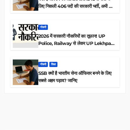
लिए निकली 406 पदों की सरकारी भर्ती, अभी करें
आवेदन
नौकरी
2026 में सरकारी नौकरियों का तूफान! UP
Police, Railway से लेकर UP Lekhpal
तक 84,000+ पदों के लिए drive शुरू
नौकरी
शिक्षा
SSB क्यों है भारतीय सेना ऑफिसर बनने के लिए
सबसे अहम पड़ाव? जानिए