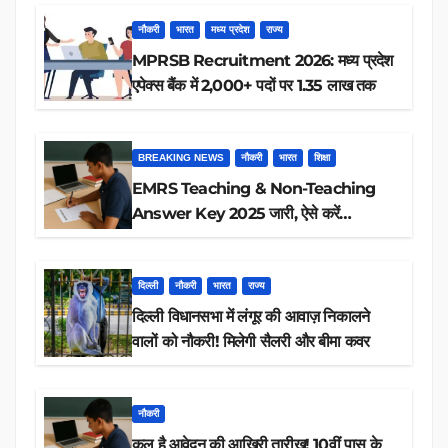
नौकरी
भारत
मध्य प्रदेश
राज्य
MPRSB Recruitment 2026: मध्य प्रदेश
एपेक्स बैंक में 2,000+ पदों पर 1.35 लाख तक
BREAKING NEWS
नौकरी
भारत
शिक्षा
EMRS Teaching & Non-Teaching
Answer Key 2025 जारी, ऐसे करें
डाउनलोड
दिल्ली
नौकरी
भारत
राज्य
दिल्ली विधानसभा में लंगूर की आवाज़ निकालने
वालों को नौकरी! मिलेगी सैलरी और बीमा कवर
नौकरी
कल है आवेदन की आखिरी तारीख! 10वीं पास के