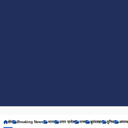
होम
Breaking News
भारत
उत्तर प्रदेश
राज्य
बुलंदशहर
दुनिया
अपरा