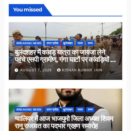
You missed
BREAKING NEWS
उत्तर प्रदेश
बुलंदशहर
भारत
राज्य
बुलंदशहर में कांवड़ यात्रा का जायजा लेने
पहुंचे एसपी ग्रामीण, गंगा घाटों पर कांवड़ियों से
किया संवाद
AUGUST 7, 2026
KISHAN KUMAR JAIN
BREAKING NEWS
उत्तर प्रदेश
बुलंदशहर
भारत
राज्य
ग्वालियर में आज भाजयुमो जिला अध्यक्ष शिवम
रानू राजावत का पदभार ग्रहण समारोह