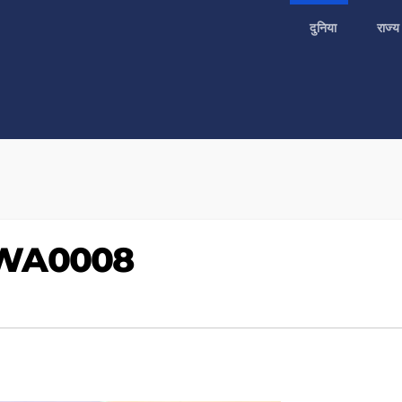
दुनिया
राज्
-WA0008