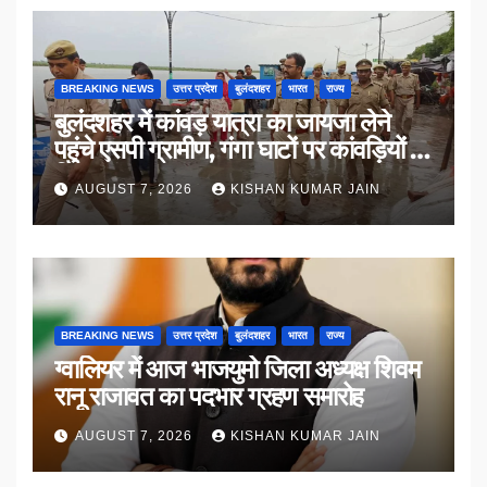
BREAKING NEWS
उत्तर प्रदेश
बुलंदशहर
भारत
राज्य
बुलंदशहर में कांवड़ यात्रा का जायजा लेने
पहुंचे एसपी ग्रामीण, गंगा घाटों पर कांवड़ियों से
किया संवाद
AUGUST 7, 2026
KISHAN KUMAR JAIN
BREAKING NEWS
उत्तर प्रदेश
बुलंदशहर
भारत
राज्य
ग्वालियर में आज भाजयुमो जिला अध्यक्ष शिवम
रानू राजावत का पदभार ग्रहण समारोह
AUGUST 7, 2026
KISHAN KUMAR JAIN