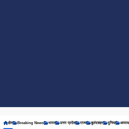
होम
Breaking News
भारत
उत्तर प्रदेश
राज्य
बुलंदशहर
दुनिया
अपरा