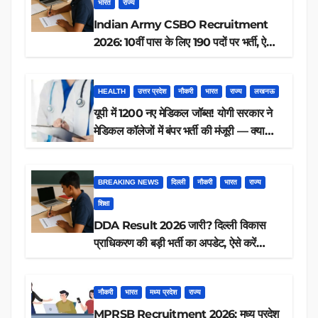
भारत
राज्य
Indian Army CSBO Recruitment
2026: 10वीं पास के लिए 190 पदों पर भर्ती, ऐसे
करें आवेदन
HEALTH
उत्तर प्रदेश
नौकरी
भारत
राज्य
लखनऊ
यूपी में 1200 नए मेडिकल जॉब्स! योगी सरकार ने
मेडिकल कॉलेजों में बंपर भर्ती की मंजूरी — क्या
आप पात्र हैं?
BREAKING NEWS
दिल्ली
नौकरी
भारत
राज्य
शिक्षा
DDA Result 2026 जारी? दिल्ली विकास
प्राधिकरण की बड़ी भर्ती का अपडेट, ऐसे करें
रिजल्ट चेक
नौकरी
भारत
मध्य प्रदेश
राज्य
MPRSB Recruitment 2026: मध्य प्रदेश