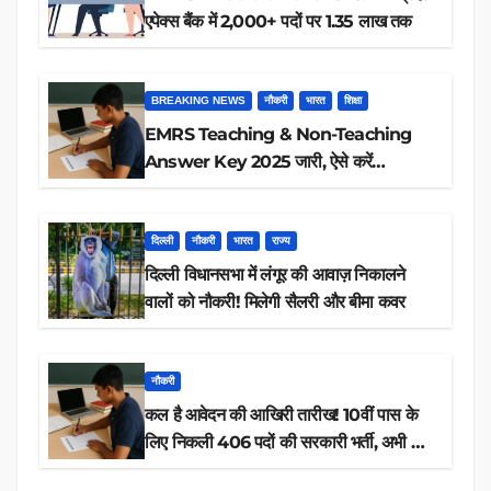
एपेक्स बैंक में 2,000+ पदों पर 1.35 लाख तक
BREAKING NEWS
नौकरी
भारत
शिक्षा
EMRS Teaching & Non-Teaching
Answer Key 2025 जारी, ऐसे करें
डाउनलोड
दिल्ली
नौकरी
भारत
राज्य
दिल्ली विधानसभा में लंगूर की आवाज़ निकालने
वालों को नौकरी! मिलेगी सैलरी और बीमा कवर
नौकरी
कल है आवेदन की आखिरी तारीख! 10वीं पास के
लिए निकली 406 पदों की सरकारी भर्ती, अभी करें
आवेदन