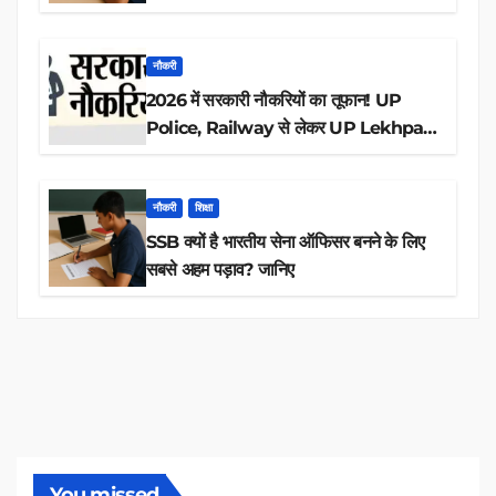
आवेदन
नौकरी
2026 में सरकारी नौकरियों का तूफान! UP
Police, Railway से लेकर UP Lekhpal
तक 84,000+ पदों के लिए drive शुरू
नौकरी
शिक्षा
SSB क्यों है भारतीय सेना ऑफिसर बनने के लिए
सबसे अहम पड़ाव? जानिए
You missed