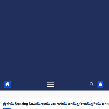
होम
Breaking News
भारत
उत्तर प्रदेश
राज्य
बुलंदशहर
दुनिया
अपरा