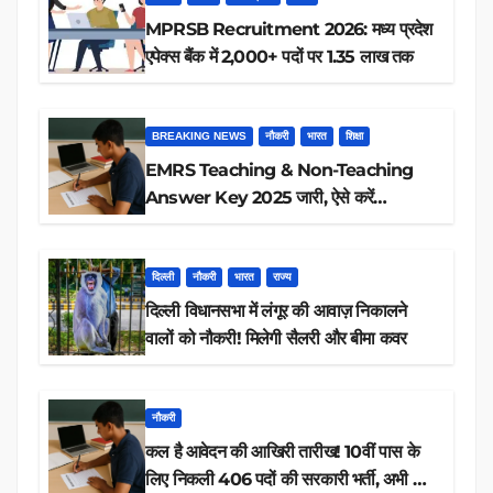
MPRSB Recruitment 2026: मध्य प्रदेश
एपेक्स बैंक में 2,000+ पदों पर 1.35 लाख तक
BREAKING NEWS
नौकरी
भारत
शिक्षा
EMRS Teaching & Non-Teaching
Answer Key 2025 जारी, ऐसे करें
डाउनलोड
दिल्ली
नौकरी
भारत
राज्य
दिल्ली विधानसभा में लंगूर की आवाज़ निकालने
वालों को नौकरी! मिलेगी सैलरी और बीमा कवर
नौकरी
कल है आवेदन की आखिरी तारीख! 10वीं पास के
लिए निकली 406 पदों की सरकारी भर्ती, अभी करें