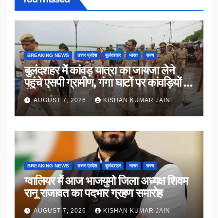
BREAKING NEWS
उत्तर प्रदेश
बुलंदशहर
भारत
राज्य
बुलंदशहर में कांवड़ यात्रा का जायजा लेने
पहुंचे एसपी ग्रामीण, गंगा घाटों पर कांवड़ियों से
किया संवाद
AUGUST 7, 2026
KISHAN KUMAR JAIN
BREAKING NEWS
उत्तर प्रदेश
बुलंदशहर
भारत
राज्य
ग्वालियर में आज भाजयुमो जिला अध्यक्ष शिवम
रानू राजावत का पदभार ग्रहण समारोह
AUGUST 7, 2026
KISHAN KUMAR JAIN