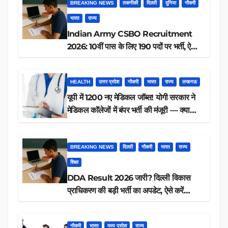
BREAKING NEWS
तकनीकी
दिल्ली
दुनिया
नौकरी
भारत
राज्य
Indian Army CSBO Recruitment
2026: 10वीं पास के लिए 190 पदों पर भर्ती, ऐसे
करें आवेदन
HEALTH
उत्तर प्रदेश
नौकरी
भारत
राज्य
लखनऊ
यूपी में 1200 नए मेडिकल जॉब्स! योगी सरकार ने
मेडिकल कॉलेजों में बंपर भर्ती की मंजूरी — क्या
आप पात्र हैं?
BREAKING NEWS
दिल्ली
नौकरी
भारत
राज्य
शिक्षा
DDA Result 2026 जारी? दिल्ली विकास
प्राधिकरण की बड़ी भर्ती का अपडेट, ऐसे करें
रिजल्ट चेक
नौकरी
भारत
मध्य प्रदेश
राज्य