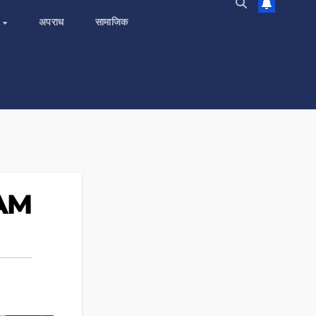
य
अपराध
सामाजिक
 AM