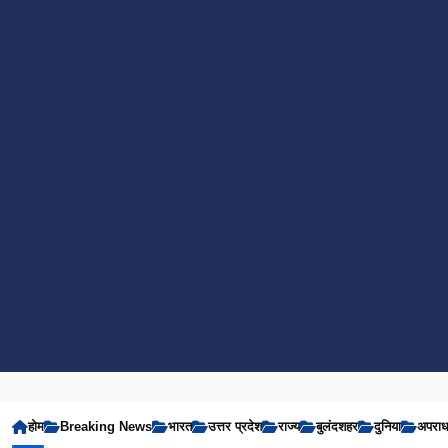
होम
Breaking News
भारत
उत्तर प्रदेश
राज्य
बुलंदशहर
दुनिया
अपरा