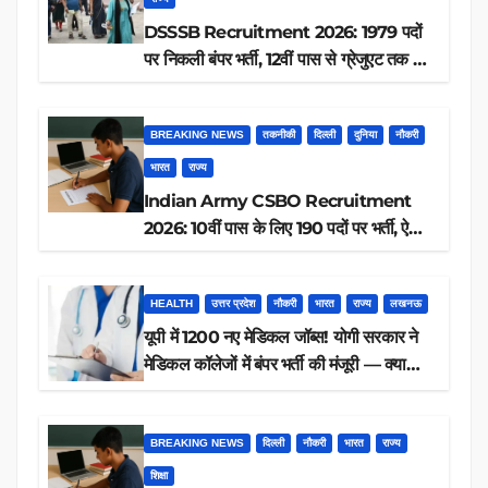
DSSSB Recruitment 2026: 1979 पदों
पर निकली बंपर भर्ती, 12वीं पास से ग्रेजुएट तक करें
आवेदन, जानें पूरी डिटेल
BREAKING NEWS
तकनीकी
दिल्ली
दुनिया
नौकरी
भारत
राज्य
Indian Army CSBO Recruitment
2026: 10वीं पास के लिए 190 पदों पर भर्ती, ऐसे
करें आवेदन
HEALTH
उत्तर प्रदेश
नौकरी
भारत
राज्य
लखनऊ
यूपी में 1200 नए मेडिकल जॉब्स! योगी सरकार ने
मेडिकल कॉलेजों में बंपर भर्ती की मंजूरी — क्या
आप पात्र हैं?
BREAKING NEWS
दिल्ली
नौकरी
भारत
राज्य
शिक्षा