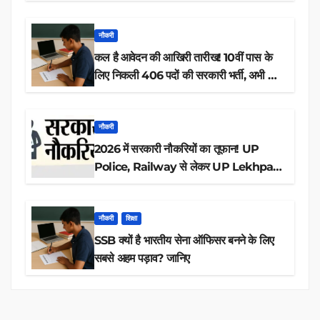
नौकरी
कल है आवेदन की आखिरी तारीख! 10वीं पास के
लिए निकली 406 पदों की सरकारी भर्ती, अभी करें
आवेदन
नौकरी
2026 में सरकारी नौकरियों का तूफान! UP
Police, Railway से लेकर UP Lekhpal
तक 84,000+ पदों के लिए drive शुरू
नौकरी
शिक्षा
SSB क्यों है भारतीय सेना ऑफिसर बनने के लिए
सबसे अहम पड़ाव? जानिए