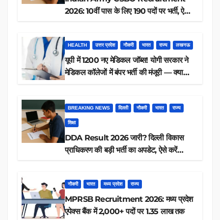
2026: 10वीं पास के लिए 190 पदों पर भर्ती, ऐसे
करें आवेदन
HEALTH
उत्तर प्रदेश
नौकरी
भारत
राज्य
लखनऊ
यूपी में 1200 नए मेडिकल जॉब्स! योगी सरकार ने
मेडिकल कॉलेजों में बंपर भर्ती की मंजूरी — क्या
आप पात्र हैं?
BREAKING NEWS
दिल्ली
नौकरी
भारत
राज्य
शिक्षा
DDA Result 2026 जारी? दिल्ली विकास
प्राधिकरण की बड़ी भर्ती का अपडेट, ऐसे करें
रिजल्ट चेक
नौकरी
भारत
मध्य प्रदेश
राज्य
MPRSB Recruitment 2026: मध्य प्रदेश
एपेक्स बैंक में 2,000+ पदों पर 1.35 लाख तक