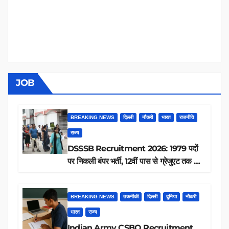
JOB
BREAKING NEWS
दिल्ली
नौकरी
भारत
राजनीति
राज्य
DSSSB Recruitment 2026: 1979 पदों
पर निकली बंपर भर्ती, 12वीं पास से ग्रेजुएट तक करें
आवेदन, जानें पूरी डिटेल
BREAKING NEWS
तकनीकी
दिल्ली
दुनिया
नौकरी
भारत
राज्य
Indian Army CSBO Recruitment