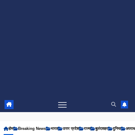
होम
Breaking News
भारत
उत्तर प्रदेश
राज्य
बुलंदशहर
दुनिया
अपरा