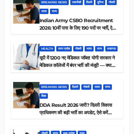
BREAKING NEWS
तकनीकी
दिल्ली
दुनिया
नौकरी
भारत
राज्य
Indian Army CSBO Recruitment
2026: 10वीं पास के लिए 190 पदों पर भर्ती, ऐसे
करें आवेदन
HEALTH
उत्तर प्रदेश
नौकरी
भारत
राज्य
लखनऊ
यूपी में 1200 नए मेडिकल जॉब्स! योगी सरकार ने
मेडिकल कॉलेजों में बंपर भर्ती की मंजूरी — क्या
आप पात्र हैं?
BREAKING NEWS
दिल्ली
नौकरी
भारत
राज्य
शिक्षा
DDA Result 2026 जारी? दिल्ली विकास
प्राधिकरण की बड़ी भर्ती का अपडेट, ऐसे करें
रिजल्ट चेक
नौकरी
भारत
मध्य प्रदेश
राज्य