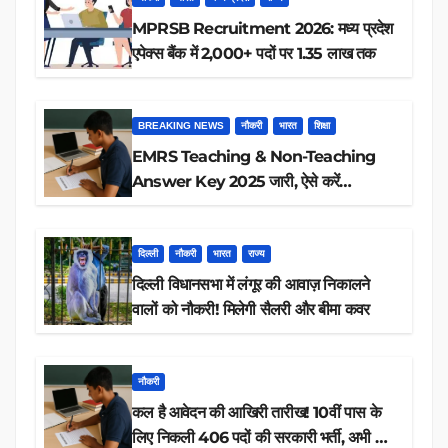
MPRSB Recruitment 2026: मध्य प्रदेश
एपेक्स बैंक में 2,000+ पदों पर 1.35 लाख तक
BREAKING NEWS
नौकरी
भारत
शिक्षा
EMRS Teaching & Non-Teaching
Answer Key 2025 जारी, ऐसे करें
डाउनलोड
दिल्ली
नौकरी
भारत
राज्य
दिल्ली विधानसभा में लंगूर की आवाज़ निकालने
वालों को नौकरी! मिलेगी सैलरी और बीमा कवर
नौकरी
कल है आवेदन की आखिरी तारीख! 10वीं पास के
लिए निकली 406 पदों की सरकारी भर्ती, अभी करें