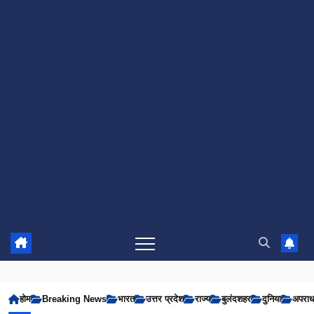
होम
Breaking News
भारत
उत्तर प्रदेश
राज्य
बुलंदशहर
दुनिया
अपरा