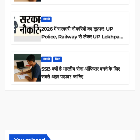
आवेदन
नौकरी
2026 में सरकारी नौकरियों का तूफान! UP
Police, Railway से लेकर UP Lekhpal
तक 84,000+ पदों के लिए drive शुरू
नौकरी
शिक्षा
SSB क्यों है भारतीय सेना ऑफिसर बनने के लिए
सबसे अहम पड़ाव? जानिए