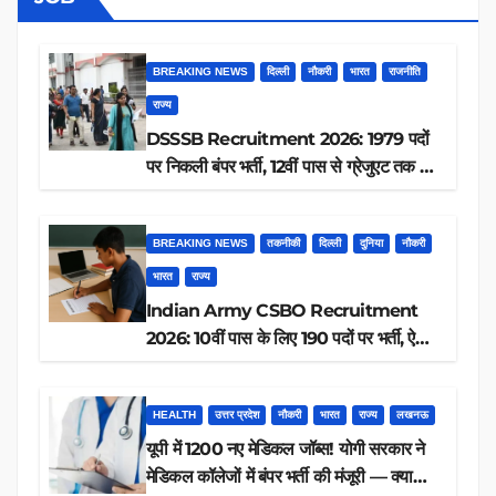
BREAKING NEWS
दिल्ली
नौकरी
भारत
राजनीति
राज्य
DSSSB Recruitment 2026: 1979 पदों
पर निकली बंपर भर्ती, 12वीं पास से ग्रेजुएट तक करें
आवेदन, जानें पूरी डिटेल
BREAKING NEWS
तकनीकी
दिल्ली
दुनिया
नौकरी
भारत
राज्य
Indian Army CSBO Recruitment
2026: 10वीं पास के लिए 190 पदों पर भर्ती, ऐसे
करें आवेदन
HEALTH
उत्तर प्रदेश
नौकरी
भारत
राज्य
लखनऊ
यूपी में 1200 नए मेडिकल जॉब्स! योगी सरकार ने
मेडिकल कॉलेजों में बंपर भर्ती की मंजूरी — क्या