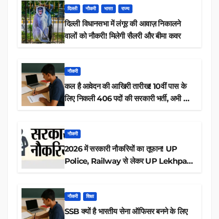
दिल्ली
नौकरी
भारत
राज्य
दिल्ली विधानसभा में लंगूर की आवाज़ निकालने
वालों को नौकरी! मिलेगी सैलरी और बीमा कवर
नौकरी
कल है आवेदन की आखिरी तारीख! 10वीं पास के
लिए निकली 406 पदों की सरकारी भर्ती, अभी करें
आवेदन
नौकरी
2026 में सरकारी नौकरियों का तूफान! UP
Police, Railway से लेकर UP Lekhpal
तक 84,000+ पदों के लिए drive शुरू
नौकरी
शिक्षा
SSB क्यों है भारतीय सेना ऑफिसर बनने के लिए