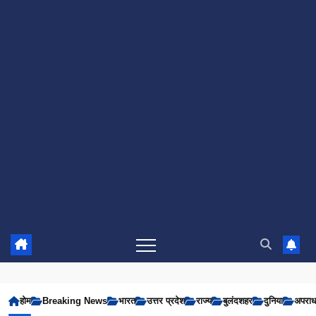
होम
Breaking News
भारत
उत्तर प्रदेश
राज्य
बुलंदशहर
दुनिया
अपरा