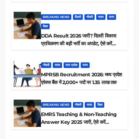
आप पात्र हैं?
BREAKING NEWS
दिल्ली
नौकरी
भारत
राज्य
शिक्षा
DDA Result 2026 जारी? दिल्ली विकास
प्राधिकरण की बड़ी भर्ती का अपडेट, ऐसे करें
रिजल्ट चेक
नौकरी
भारत
मध्य प्रदेश
राज्य
MPRSB Recruitment 2026: मध्य प्रदेश
एपेक्स बैंक में 2,000+ पदों पर 1.35 लाख तक
BREAKING NEWS
नौकरी
भारत
शिक्षा
EMRS Teaching & Non-Teaching
Answer Key 2025 जारी, ऐसे करें
डाउनलोड