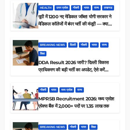
HEALTH
उत्तर प्रदेश
नौकरी
भारत
राज्य
लखनऊ
यूपी में 1200 नए मेडिकल जॉब्स! योगी सरकार ने
मेडिकल कॉलेजों में बंपर भर्ती की मंजूरी — क्या
आप पात्र हैं?
BREAKING NEWS
दिल्ली
नौकरी
भारत
राज्य
शिक्षा
DDA Result 2026 जारी? दिल्ली विकास
प्राधिकरण की बड़ी भर्ती का अपडेट, ऐसे करें
रिजल्ट चेक
नौकरी
भारत
मध्य प्रदेश
राज्य
MPRSB Recruitment 2026: मध्य प्रदेश
एपेक्स बैंक में 2,000+ पदों पर 1.35 लाख तक
BREAKING NEWS
नौकरी
भारत
शिक्षा