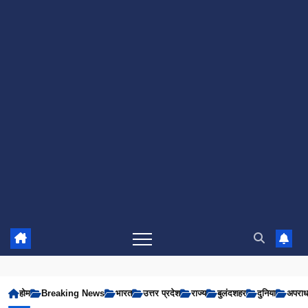
होम
Breaking News
भारत
उत्तर प्रदेश
राज्य
बुलंदशहर
दुनिया
अपरा