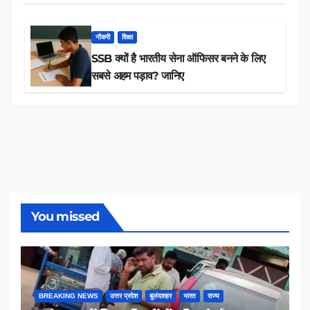
तक 84,000+ पदों के लिए drive शुरू
नौकरी
शिक्षा
SSB क्यों है भारतीय सेना ऑफिसर बनने के लिए
सबसे अहम पड़ाव? जानिए
You missed
BREAKING NEWS
उत्तर प्रदेश
बुलंदशहर
भारत
राज्य