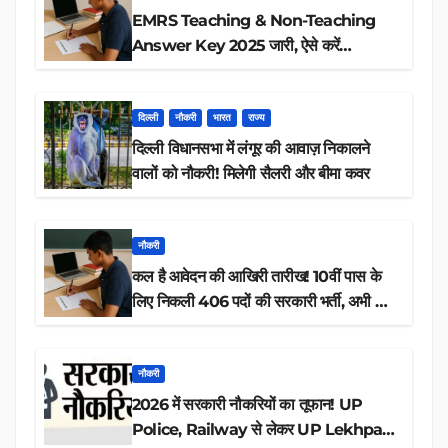
EMRS Teaching & Non-Teaching
Answer Key 2025 जारी, ऐसे करें
डाउनलोड
दिल्ली
नौकरी
भारत
राज्य
दिल्ली विधानसभा में लंगूर की आवाज़ निकालने
वालों को नौकरी! मिलेगी सैलरी और बीमा कवर
नौकरी
कल है आवेदन की आखिरी तारीख! 10वीं पास के
लिए निकली 406 पदों की सरकारी भर्ती, अभी करें
आवेदन
नौकरी
2026 में सरकारी नौकरियों का तूफान! UP
Police, Railway से लेकर UP Lekhpal