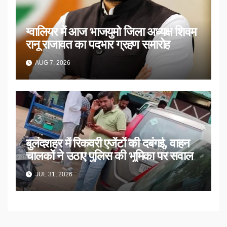
ग्वालियर में आज भाजयुमो जिला अध्यक्ष शिवम
रानू राजावत का पदभार ग्रहण समारोह
AUG 7, 2026
बुलंदशहर में रिकवरी एजेंटों की दबंगई, वाहन
चालकों ने उठाए पुलिस की भूमिका पर सवाल
JUL 31, 2026