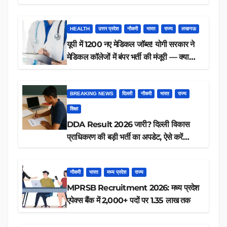
करें आवेदन
HEALTH
उत्तर प्रदेश
नौकरी
भारत
राज्य
लखनऊ
यूपी में 1200 नए मेडिकल जॉब्स! योगी सरकार ने
मेडिकल कॉलेजों में बंपर भर्ती की मंजूरी — क्या
आप पात्र हैं?
BREAKING NEWS
दिल्ली
नौकरी
भारत
राज्य
शिक्षा
DDA Result 2026 जारी? दिल्ली विकास
प्राधिकरण की बड़ी भर्ती का अपडेट, ऐसे करें
रिजल्ट चेक
नौकरी
भारत
मध्य प्रदेश
राज्य
MPRSB Recruitment 2026: मध्य प्रदेश
एपेक्स बैंक में 2,000+ पदों पर 1.35 लाख तक