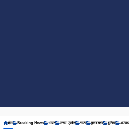
होम
Breaking News
भारत
उत्तर प्रदेश
राज्य
बुलंदशहर
दुनिया
अपरा