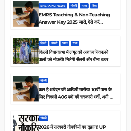
BREAKING NEWS
नौकरी
भारत
शिक्षा
EMRS Teaching & Non-Teaching
Answer Key 2025 जारी, ऐसे करें
डाउनलोड
दिल्ली
नौकरी
भारत
राज्य
दिल्ली विधानसभा में लंगूर की आवाज़ निकालने
वालों को नौकरी! मिलेगी सैलरी और बीमा कवर
नौकरी
कल है आवेदन की आखिरी तारीख! 10वीं पास के
लिए निकली 406 पदों की सरकारी भर्ती, अभी करें
आवेदन
नौकरी
2026 में सरकारी नौकरियों का तूफान! UP