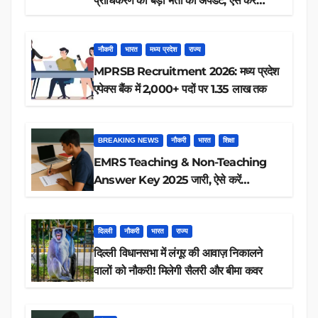
प्राधिकरण की बड़ी भर्ती का अपडेट, ऐसे करें
रिजल्ट चेक
नौकरी
भारत
मध्य प्रदेश
राज्य
MPRSB Recruitment 2026: मध्य प्रदेश
एपेक्स बैंक में 2,000+ पदों पर 1.35 लाख तक
BREAKING NEWS
नौकरी
भारत
शिक्षा
EMRS Teaching & Non-Teaching
Answer Key 2025 जारी, ऐसे करें
डाउनलोड
दिल्ली
नौकरी
भारत
राज्य
दिल्ली विधानसभा में लंगूर की आवाज़ निकालने
वालों को नौकरी! मिलेगी सैलरी और बीमा कवर