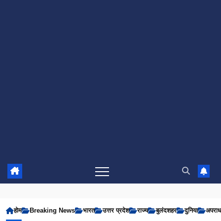
होम
Breaking News
भारत
उत्तर प्रदेश
राज्य
बुलंदशहर
दुनिया
अपरा