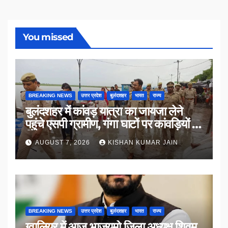
You missed
BREAKING NEWS
उत्तर प्रदेश
बुलंदशहर
भारत
राज्य
बुलंदशहर में कांवड़ यात्रा का जायजा लेने
पहुंचे एसपी ग्रामीण, गंगा घाटों पर कांवड़ियों से
किया संवाद
AUGUST 7, 2026
KISHAN KUMAR JAIN
BREAKING NEWS
उत्तर प्रदेश
बुलंदशहर
भारत
राज्य
ग्वालियर में आज भाजयुमो जिला अध्यक्ष शिवम