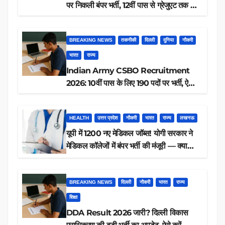
पर निकली बंपर भर्ती, 12वीं पास से ग्रेजुएट तक करें
आवेदन, जानें पूरी डिटेल
BREAKING NEWS
तकनीकी
दिल्ली
दुनिया
नौकरी
भारत
राज्य
Indian Army CSBO Recruitment
2026: 10वीं पास के लिए 190 पदों पर भर्ती, ऐसे
करें आवेदन
HEALTH
उत्तर प्रदेश
नौकरी
भारत
राज्य
लखनऊ
यूपी में 1200 नए मेडिकल जॉब्स! योगी सरकार ने
मेडिकल कॉलेजों में बंपर भर्ती की मंजूरी — क्या
आप पात्र हैं?
BREAKING NEWS
दिल्ली
नौकरी
भारत
राज्य
शिक्षा
DDA Result 2026 जारी? दिल्ली विकास