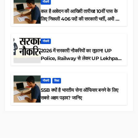
नौकरी
कल है आवेदन की आखिरी तारीख! 10वीं पास के
लिए निकली 406 पदों की सरकारी भर्ती, अभी करें
आवेदन
नौकरी
2026 में सरकारी नौकरियों का तूफान! UP
Police, Railway से लेकर UP Lekhpal
तक 84,000+ पदों के लिए drive शुरू
नौकरी
शिक्षा
SSB क्यों है भारतीय सेना ऑफिसर बनने के लिए
सबसे अहम पड़ाव? जानिए