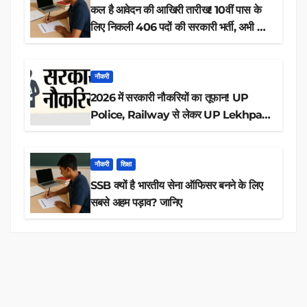
कल है आवेदन की आखिरी तारीख! 10वीं पास के
लिए निकली 406 पदों की सरकारी भर्ती, अभी करें
आवेदन
नौकरी
2026 में सरकारी नौकरियों का तूफान! UP
Police, Railway से लेकर UP Lekhpal
तक 84,000+ पदों के लिए drive शुरू
नौकरी
शिक्षा
SSB क्यों है भारतीय सेना ऑफिसर बनने के लिए
सबसे अहम पड़ाव? जानिए