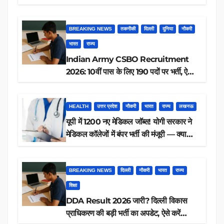
आवेदन, जानें पूरी डिटेल
BREAKING NEWS
तकनीकी
दिल्ली
दुनिया
नौकरी
भारत
राज्य
Indian Army CSBO Recruitment
2026: 10वीं पास के लिए 190 पदों पर भर्ती, ऐसे
करें आवेदन
HEALTH
उत्तर प्रदेश
नौकरी
भारत
राज्य
लखनऊ
यूपी में 1200 नए मेडिकल जॉब्स! योगी सरकार ने
मेडिकल कॉलेजों में बंपर भर्ती की मंजूरी — क्या
आप पात्र हैं?
BREAKING NEWS
दिल्ली
नौकरी
भारत
राज्य
शिक्षा
DDA Result 2026 जारी? दिल्ली विकास
प्राधिकरण की बड़ी भर्ती का अपडेट, ऐसे करें