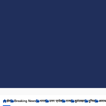
होम
Breaking News
भारत
उत्तर प्रदेश
राज्य
बुलंदशहर
दुनिया
अपरा