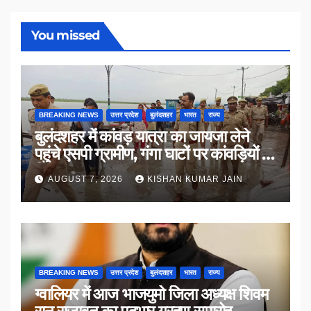
You missed
BREAKING NEWS
उत्तर प्रदेश
बुलंदशहर
भारत
राज्य
बुलंदशहर में कांवड़ यात्रा का जायजा लेने
पहुंचे एसपी ग्रामीण, गंगा घाटों पर कांवड़ियों से
किया संवाद
AUGUST 7, 2026
KISHAN KUMAR JAIN
BREAKING NEWS
उत्तर प्रदेश
बुलंदशहर
भारत
राज्य
ग्वालियर में आज भाजयुमो जिला अध्यक्ष शिवम