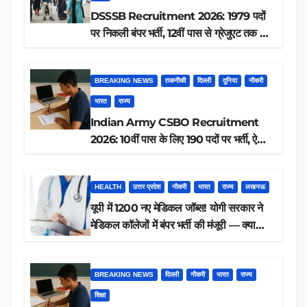
DSSSB Recruitment 2026: 1979 पदों
पर निकली बंपर भर्ती, 12वीं पास से ग्रेजुएट तक करें
आवेदन, जानें पूरी डिटेल
BREAKING NEWS
तकनीकी
दिल्ली
दुनिया
नौकरी
भारत
राज्य
Indian Army CSBO Recruitment
2026: 10वीं पास के लिए 190 पदों पर भर्ती, ऐसे
करें आवेदन
HEALTH
उत्तर प्रदेश
नौकरी
भारत
राज्य
लखनऊ
यूपी में 1200 नए मेडिकल जॉब्स! योगी सरकार ने
मेडिकल कॉलेजों में बंपर भर्ती की मंजूरी — क्या
आप पात्र हैं?
BREAKING NEWS
दिल्ली
नौकरी
भारत
राज्य
शिक्षा