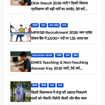
DDA Result 2026 जारी? दिल्ली विकास
प्राधिकरण की बड़ी भर्ती का अपडेट, ऐसे करें
रिजल्ट चेक
नौकरी
भारत
मध्य प्रदेश
राज्य
MPRSB Recruitment 2026: मध्य प्रदेश
एपेक्स बैंक में 2,000+ पदों पर 1.35 लाख तक
BREAKING NEWS
नौकरी
भारत
शिक्षा
EMRS Teaching & Non-Teaching
Answer Key 2025 जारी, ऐसे करें
डाउनलोड
दिल्ली
नौकरी
भारत
राज्य
दिल्ली विधानसभा में लंगूर की आवाज़ निकालने
वालों को नौकरी! मिलेगी सैलरी और बीमा कवर