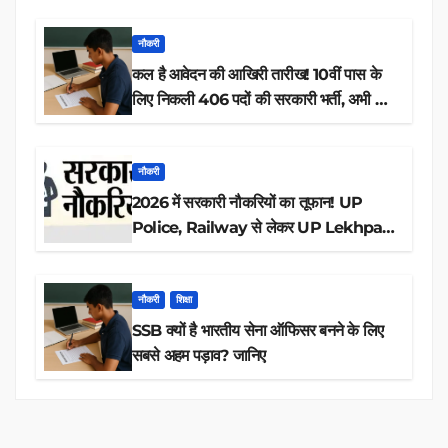
नौकरी
कल है आवेदन की आखिरी तारीख! 10वीं पास के
लिए निकली 406 पदों की सरकारी भर्ती, अभी करें
आवेदन
नौकरी
2026 में सरकारी नौकरियों का तूफान! UP
Police, Railway से लेकर UP Lekhpal
तक 84,000+ पदों के लिए drive शुरू
नौकरी
शिक्षा
SSB क्यों है भारतीय सेना ऑफिसर बनने के लिए
सबसे अहम पड़ाव? जानिए