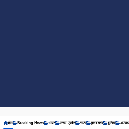
होम
Breaking News
भारत
उत्तर प्रदेश
राज्य
बुलंदशहर
दुनिया
अपरा