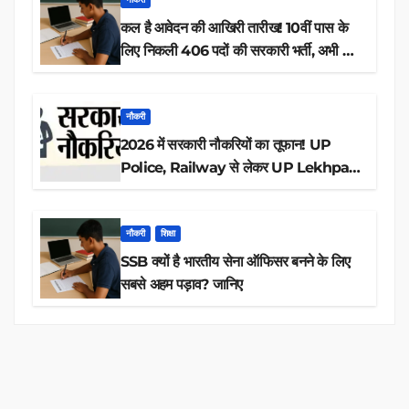
कल है आवेदन की आखिरी तारीख! 10वीं पास के
लिए निकली 406 पदों की सरकारी भर्ती, अभी करें
आवेदन
नौकरी
2026 में सरकारी नौकरियों का तूफान! UP
Police, Railway से लेकर UP Lekhpal
तक 84,000+ पदों के लिए drive शुरू
नौकरी
शिक्षा
SSB क्यों है भारतीय सेना ऑफिसर बनने के लिए
सबसे अहम पड़ाव? जानिए