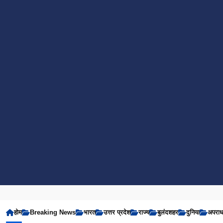
होम
Breaking News
भारत
उत्तर प्रदेश
राज्य
बुलंदशहर
दुनिया
अपरा