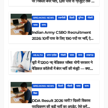
पर निकली बंपर भर्ती, 12वीं पास से ग्रेजुएट तक करें
आवेदन, जानें पूरी डिटेल
BREAKING NEWS
तकनीकी
दिल्ली
दुनिया
नौकरी
भारत
राज्य
Indian Army CSBO Recruitment
2026: 10वीं पास के लिए 190 पदों पर भर्ती, ऐसे
करें आवेदन
HEALTH
उत्तर प्रदेश
नौकरी
भारत
राज्य
लखनऊ
यूपी में 1200 नए मेडिकल जॉब्स! योगी सरकार ने
मेडिकल कॉलेजों में बंपर भर्ती की मंजूरी — क्या
आप पात्र हैं?
BREAKING NEWS
दिल्ली
नौकरी
भारत
राज्य
शिक्षा
DDA Result 2026 जारी? दिल्ली विकास
प्राधिकरण की बड़ी भर्ती का अपडेट, ऐसे करें