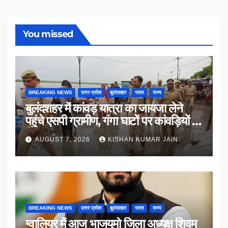
You missed
BREAKING NEWS
उत्तर प्रदेश
बुलंदशहर
भारत
राज्य
बुलंदशहर में कांवड़ यात्रा का जायजा लेने
पहुंचे एसपी ग्रामीण, गंगा घाटों पर कांवड़ियों से
किया संवाद
AUGUST 7, 2026
KISHAN KUMAR JAIN
BREAKING NEWS
उत्तर प्रदेश
बुलंदशहर
भारत
राज्य
ग्वालियर में आज भाजयुमो जिला अध्यक्ष शिवम