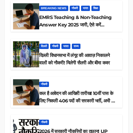
BREAKING NEWS
नौकरी
भारत
शिक्षा
EMRS Teaching & Non-Teaching
Answer Key 2025 जारी, ऐसे करें
डाउनलोड
दिल्ली
नौकरी
भारत
राज्य
दिल्ली विधानसभा में लंगूर की आवाज़ निकालने
वालों को नौकरी! मिलेगी सैलरी और बीमा कवर
नौकरी
कल है आवेदन की आखिरी तारीख! 10वीं पास के
लिए निकली 406 पदों की सरकारी भर्ती, अभी करें
आवेदन
नौकरी
2026 में सरकारी नौकरियों का तूफान! UP