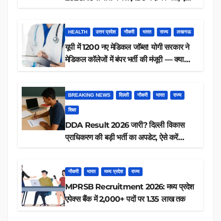
करें आवेदन
HEALTH
उत्तर प्रदेश
नौकरी
भारत
राज्य
लखनऊ
यूपी में 1200 नए मेडिकल जॉब्स! योगी सरकार ने
मेडिकल कॉलेजों में बंपर भर्ती की मंजूरी — क्या
आप पात्र हैं?
BREAKING NEWS
दिल्ली
नौकरी
भारत
राज्य
शिक्षा
DDA Result 2026 जारी? दिल्ली विकास
प्राधिकरण की बड़ी भर्ती का अपडेट, ऐसे करें
रिजल्ट चेक
नौकरी
भारत
मध्य प्रदेश
राज्य
MPRSB Recruitment 2026: मध्य प्रदेश
एपेक्स बैंक में 2,000+ पदों पर 1.35 लाख तक