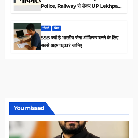
Police, Railway से लेकर UP Lekhpal
तक 84,000+ पदों के लिए drive शुरू
नौकरी
शिक्षा
SSB क्यों है भारतीय सेना ऑफिसर बनने के लिए
सबसे अहम पड़ाव? जानिए
You missed