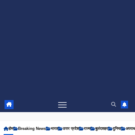
होम
Breaking News
भारत
उत्तर प्रदेश
राज्य
बुलंदशहर
दुनिया
अपरा