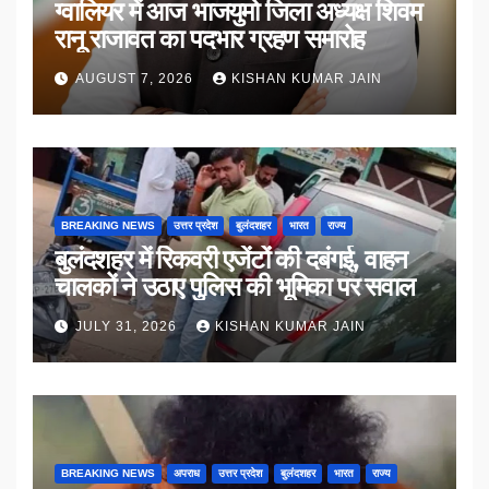
ग्वालियर में आज भाजयुमो जिला अध्यक्ष शिवम
रानू राजावत का पदभार ग्रहण समारोह
AUGUST 7, 2026
KISHAN KUMAR JAIN
BREAKING NEWS
उत्तर प्रदेश
बुलंदशहर
भारत
राज्य
बुलंदशहर में रिकवरी एजेंटों की दबंगई, वाहन
चालकों ने उठाए पुलिस की भूमिका पर सवाल
JULY 31, 2026
KISHAN KUMAR JAIN
BREAKING NEWS
अपराध
उत्तर प्रदेश
बुलंदशहर
भारत
राज्य