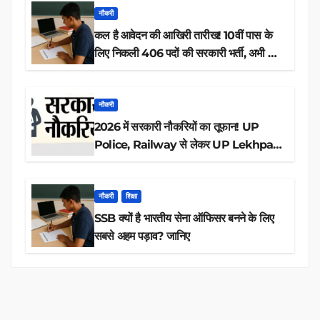
नौकरी
कल है आवेदन की आखिरी तारीख! 10वीं पास के
लिए निकली 406 पदों की सरकारी भर्ती, अभी करें
आवेदन
नौकरी
2026 में सरकारी नौकरियों का तूफान! UP
Police, Railway से लेकर UP Lekhpal
तक 84,000+ पदों के लिए drive शुरू
नौकरी
शिक्षा
SSB क्यों है भारतीय सेना ऑफिसर बनने के लिए
सबसे अहम पड़ाव? जानिए