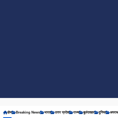
होम
Breaking News
भारत
उत्तर प्रदेश
राज्य
बुलंदशहर
दुनिया
अपरा