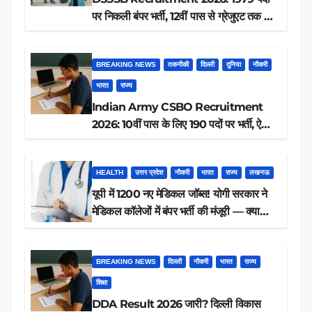
पर निकली बंपर भर्ती, 12वीं पास से ग्रेजुएट तक करें
आवेदन, जानें पूरी डिटेल
BREAKING NEWS
तकनीकी
दिल्ली
दुनिया
नौकरी
भारत
राज्य
Indian Army CSBO Recruitment
2026: 10वीं पास के लिए 190 पदों पर भर्ती, ऐसे
करें आवेदन
HEALTH
उत्तर प्रदेश
नौकरी
भारत
राज्य
लखनऊ
यूपी में 1200 नए मेडिकल जॉब्स! योगी सरकार ने
मेडिकल कॉलेजों में बंपर भर्ती की मंजूरी — क्या
आप पात्र हैं?
BREAKING NEWS
दिल्ली
नौकरी
भारत
राज्य
शिक्षा
DDA Result 2026 जारी? दिल्ली विकास