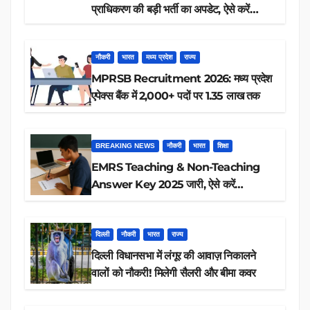
प्राधिकरण की बड़ी भर्ती का अपडेट, ऐसे करें
रिजल्ट चेक
नौकरी
भारत
मध्य प्रदेश
राज्य
MPRSB Recruitment 2026: मध्य प्रदेश
एपेक्स बैंक में 2,000+ पदों पर 1.35 लाख तक
BREAKING NEWS
नौकरी
भारत
शिक्षा
EMRS Teaching & Non-Teaching
Answer Key 2025 जारी, ऐसे करें
डाउनलोड
दिल्ली
नौकरी
भारत
राज्य
दिल्ली विधानसभा में लंगूर की आवाज़ निकालने
वालों को नौकरी! मिलेगी सैलरी और बीमा कवर