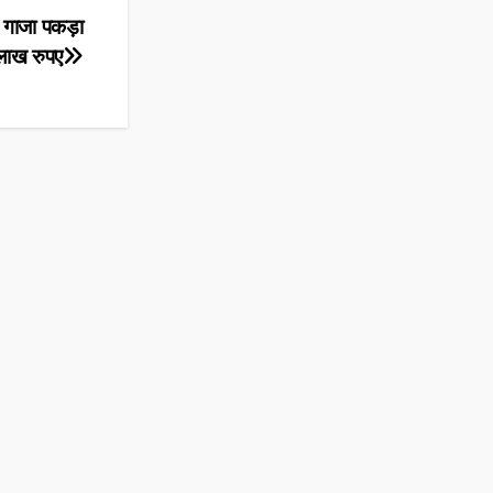
म गाजा पकड़ा
ाख रुपए