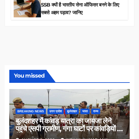
SSB क्यों है भारतीय सेना ऑफिसर बनने के लिए
सबसे अहम पड़ाव? जानिए
You missed
BREAKING NEWS
उत्तर प्रदेश
बुलंदशहर
भारत
राज्य
बुलंदशहर में कांवड़ यात्रा का जायजा लेने
पहुंचे एसपी ग्रामीण, गंगा घाटों पर कांवड़ियों से
किया संवाद