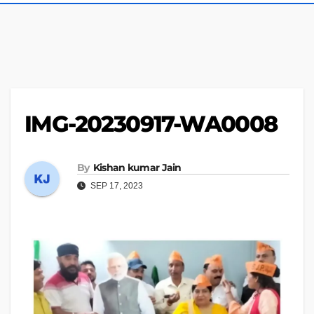
IMG-20230917-WA0008
By
Kishan kumar Jain
SEP 17, 2023