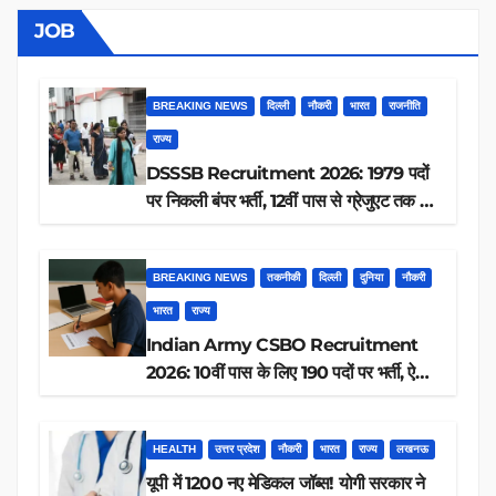
JOB
BREAKING NEWS
दिल्ली
नौकरी
भारत
राजनीति
राज्य
DSSSB Recruitment 2026: 1979 पदों
पर निकली बंपर भर्ती, 12वीं पास से ग्रेजुएट तक करें
आवेदन, जानें पूरी डिटेल
BREAKING NEWS
तकनीकी
दिल्ली
दुनिया
नौकरी
भारत
राज्य
Indian Army CSBO Recruitment
2026: 10वीं पास के लिए 190 पदों पर भर्ती, ऐसे
करें आवेदन
HEALTH
उत्तर प्रदेश
नौकरी
भारत
राज्य
लखनऊ
यूपी में 1200 नए मेडिकल जॉब्स! योगी सरकार ने