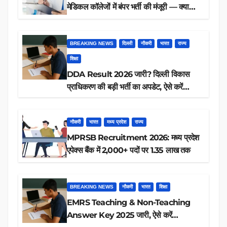
मेडिकल कॉलेजों में बंपर भर्ती की मंजूरी — क्या
आप पात्र हैं?
BREAKING NEWS
दिल्ली
नौकरी
भारत
राज्य
शिक्षा
DDA Result 2026 जारी? दिल्ली विकास
प्राधिकरण की बड़ी भर्ती का अपडेट, ऐसे करें
रिजल्ट चेक
नौकरी
भारत
मध्य प्रदेश
राज्य
MPRSB Recruitment 2026: मध्य प्रदेश
एपेक्स बैंक में 2,000+ पदों पर 1.35 लाख तक
BREAKING NEWS
नौकरी
भारत
शिक्षा
EMRS Teaching & Non-Teaching
Answer Key 2025 जारी, ऐसे करें