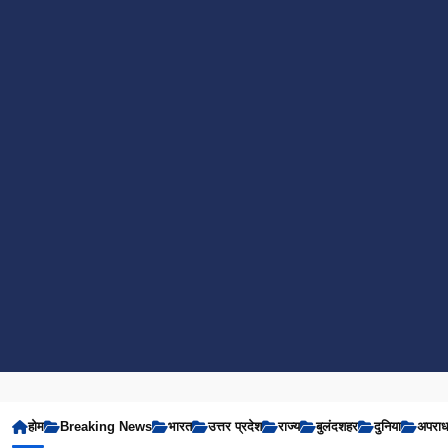
होम
Breaking News
भारत
उत्तर प्रदेश
राज्य
बुलंदशहर
दुनिया
अपरा