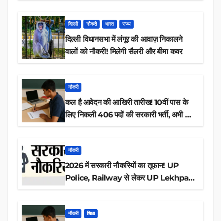
डाउनलोड
दिल्ली
नौकरी
भारत
राज्य
दिल्ली विधानसभा में लंगूर की आवाज़ निकालने
वालों को नौकरी! मिलेगी सैलरी और बीमा कवर
नौकरी
कल है आवेदन की आखिरी तारीख! 10वीं पास के
लिए निकली 406 पदों की सरकारी भर्ती, अभी करें
आवेदन
नौकरी
2026 में सरकारी नौकरियों का तूफान! UP
Police, Railway से लेकर UP Lekhpal
तक 84,000+ पदों के लिए drive शुरू
नौकरी
शिक्षा