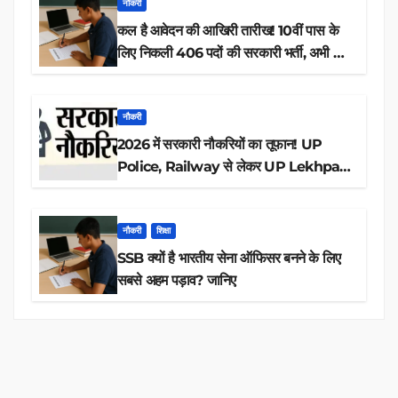
नौकरी
कल है आवेदन की आखिरी तारीख! 10वीं पास के
लिए निकली 406 पदों की सरकारी भर्ती, अभी करें
आवेदन
नौकरी
2026 में सरकारी नौकरियों का तूफान! UP
Police, Railway से लेकर UP Lekhpal
तक 84,000+ पदों के लिए drive शुरू
नौकरी
शिक्षा
SSB क्यों है भारतीय सेना ऑफिसर बनने के लिए
सबसे अहम पड़ाव? जानिए