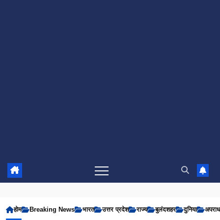
होम
Breaking News
भारत
उत्तर प्रदेश
राज्य
बुलंदशहर
दुनिया
अपरा