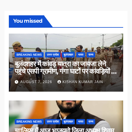
You missed
BREAKING NEWS
उत्तर प्रदेश
बुलंदशहर
भारत
राज्य
बुलंदशहर में कांवड़ यात्रा का जायजा लेने
पहुंचे एसपी ग्रामीण, गंगा घाटों पर कांवड़ियों से
किया संवाद
AUGUST 7, 2026
KISHAN KUMAR JAIN
BREAKING NEWS
उत्तर प्रदेश
बुलंदशहर
भारत
राज्य
ग्वालियर में आज भाजयुमो जिला अध्यक्ष शिवम