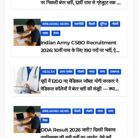
पर निकली बंपर भर्ती, 12वीं पास से ग्रेजुएट तक करें
आवेदन, जानें पूरी डिटेल
BREAKING NEWS
तकनीकी
दिल्ली
दुनिया
नौकरी
भारत
राज्य
Indian Army CSBO Recruitment
2026: 10वीं पास के लिए 190 पदों पर भर्ती, ऐसे
करें आवेदन
HEALTH
उत्तर प्रदेश
नौकरी
भारत
राज्य
लखनऊ
यूपी में 1200 नए मेडिकल जॉब्स! योगी सरकार ने
मेडिकल कॉलेजों में बंपर भर्ती की मंजूरी — क्या
आप पात्र हैं?
BREAKING NEWS
दिल्ली
नौकरी
भारत
राज्य
शिक्षा
DDA Result 2026 जारी? दिल्ली विकास
प्राधिकरण की बड़ी भर्ती का अपडेट, ऐसे करें