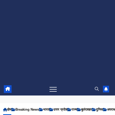
होम
Breaking News
भारत
उत्तर प्रदेश
राज्य
बुलंदशहर
दुनिया
अपरा