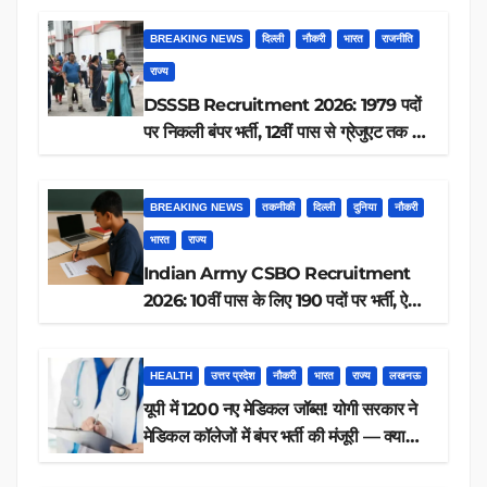
BREAKING NEWS
दिल्ली
नौकरी
भारत
राजनीति
राज्य
DSSSB Recruitment 2026: 1979 पदों
पर निकली बंपर भर्ती, 12वीं पास से ग्रेजुएट तक करें
आवेदन, जानें पूरी डिटेल
BREAKING NEWS
तकनीकी
दिल्ली
दुनिया
नौकरी
भारत
राज्य
Indian Army CSBO Recruitment
2026: 10वीं पास के लिए 190 पदों पर भर्ती, ऐसे
करें आवेदन
HEALTH
उत्तर प्रदेश
नौकरी
भारत
राज्य
लखनऊ
यूपी में 1200 नए मेडिकल जॉब्स! योगी सरकार ने
मेडिकल कॉलेजों में बंपर भर्ती की मंजूरी — क्या
आप पात्र हैं?