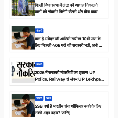
दिल्ली विधानसभा में लंगूर की आवाज़ निकालने
वालों को नौकरी! मिलेगी सैलरी और बीमा कवर
नौकरी
कल है आवेदन की आखिरी तारीख! 10वीं पास के
लिए निकली 406 पदों की सरकारी भर्ती, अभी करें
आवेदन
नौकरी
2026 में सरकारी नौकरियों का तूफान! UP
Police, Railway से लेकर UP Lekhpal
तक 84,000+ पदों के लिए drive शुरू
नौकरी
शिक्षा
SSB क्यों है भारतीय सेना ऑफिसर बनने के लिए
सबसे अहम पड़ाव? जानिए