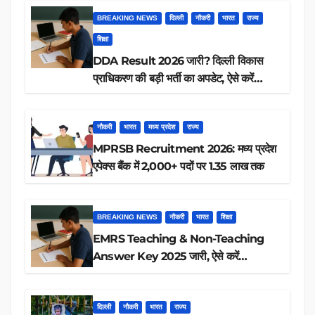
BREAKING NEWS
दिल्ली
नौकरी
भारत
राज्य
शिक्षा
DDA Result 2026 जारी? दिल्ली विकास
प्राधिकरण की बड़ी भर्ती का अपडेट, ऐसे करें
रिजल्ट चेक
नौकरी
भारत
मध्य प्रदेश
राज्य
MPRSB Recruitment 2026: मध्य प्रदेश
एपेक्स बैंक में 2,000+ पदों पर 1.35 लाख तक
BREAKING NEWS
नौकरी
भारत
शिक्षा
EMRS Teaching & Non-Teaching
Answer Key 2025 जारी, ऐसे करें
डाउनलोड
दिल्ली
नौकरी
भारत
राज्य