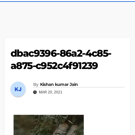
dbac9396-86a2-4c85-
a875-c952c4f91239
By
Kishan kumar Jain
MAR 20, 2021