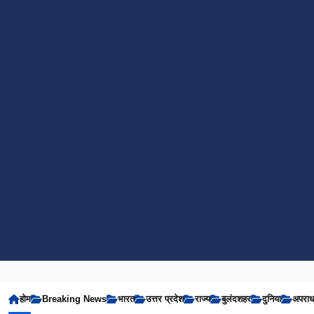
होम
Breaking News
भारत
उत्तर प्रदेश
राज्य
बुलंदशहर
दुनिया
अपरा