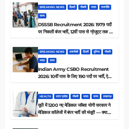
BREAKING NEWS
दिल्ली
नौकरी
भारत
राजनीति
राज्य
DSSSB Recruitment 2026: 1979 पदों
पर निकली बंपर भर्ती, 12वीं पास से ग्रेजुएट तक करें
आवेदन, जानें पूरी डिटेल
BREAKING NEWS
तकनीकी
दिल्ली
दुनिया
नौकरी
भारत
राज्य
Indian Army CSBO Recruitment
2026: 10वीं पास के लिए 190 पदों पर भर्ती, ऐसे
करें आवेदन
HEALTH
उत्तर प्रदेश
नौकरी
भारत
राज्य
लखनऊ
यूपी में 1200 नए मेडिकल जॉब्स! योगी सरकार ने
मेडिकल कॉलेजों में बंपर भर्ती की मंजूरी — क्या
आप पात्र हैं?