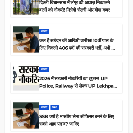
दिल्ली विधानसभा में लंगूर की आवाज़ निकालने
वालों को नौकरी! मिलेगी सैलरी और बीमा कवर
नौकरी
कल है आवेदन की आखिरी तारीख! 10वीं पास के
लिए निकली 406 पदों की सरकारी भर्ती, अभी करें
आवेदन
नौकरी
2026 में सरकारी नौकरियों का तूफान! UP
Police, Railway से लेकर UP Lekhpal
तक 84,000+ पदों के लिए drive शुरू
नौकरी
शिक्षा
SSB क्यों है भारतीय सेना ऑफिसर बनने के लिए
सबसे अहम पड़ाव? जानिए