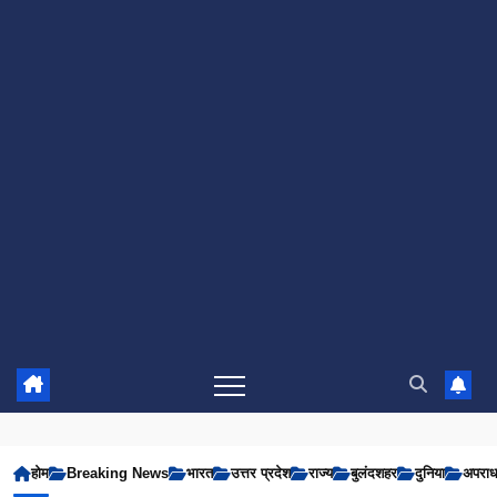
होम
Breaking News
भारत
उत्तर प्रदेश
राज्य
बुलंदशहर
दुनिया
अपरा