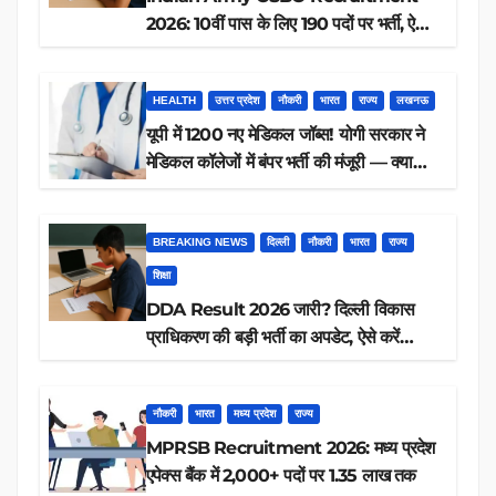
2026: 10वीं पास के लिए 190 पदों पर भर्ती, ऐसे
करें आवेदन
HEALTH
उत्तर प्रदेश
नौकरी
भारत
राज्य
लखनऊ
यूपी में 1200 नए मेडिकल जॉब्स! योगी सरकार ने
मेडिकल कॉलेजों में बंपर भर्ती की मंजूरी — क्या
आप पात्र हैं?
BREAKING NEWS
दिल्ली
नौकरी
भारत
राज्य
शिक्षा
DDA Result 2026 जारी? दिल्ली विकास
प्राधिकरण की बड़ी भर्ती का अपडेट, ऐसे करें
रिजल्ट चेक
नौकरी
भारत
मध्य प्रदेश
राज्य
MPRSB Recruitment 2026: मध्य प्रदेश
एपेक्स बैंक में 2,000+ पदों पर 1.35 लाख तक