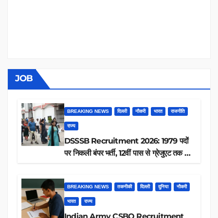
JOB
BREAKING NEWS
दिल्ली
नौकरी
भारत
राजनीति
राज्य
DSSSB Recruitment 2026: 1979 पदों
पर निकली बंपर भर्ती, 12वीं पास से ग्रेजुएट तक करें
आवेदन, जानें पूरी डिटेल
BREAKING NEWS
तकनीकी
दिल्ली
दुनिया
नौकरी
भारत
राज्य
Indian Army CSBO Recruitment